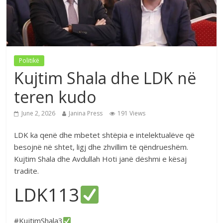
Politikë
Kujtim Shala dhe LDK në
teren kudo
June 2, 2026
Janina Press
191 Views
LDK ka qenë dhe mbetet shtëpia e intelektualëve që
besojnë në shtet, ligj dhe zhvillim të qëndrueshëm.
Kujtim Shala dhe Avdullah Hoti janë dëshmi e kësaj
tradite.
LDK113
#KujtimShala3