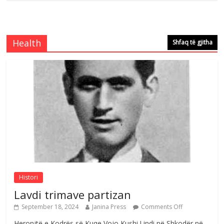
Brahim Çekaj njē veprimtar i respektuar i
çeshtjës kombëtare
Comments Off
August 5, 2026
Health
Shfaq të gjitha
Çlirimtari Mentor Mushkolaj nderohet
me mirenjohje nga Xhevdet Qeriqi Dega
e invalidëve në Fushë Kosovë
Comments Off
August 4, 2026
Sulm , pse të dua ty
Comments Off
August 8, 2026
Histori
Lavdi trimave partizan
September 18, 2024
Janina Press
Comments Off
Heronjtë e Kodrës së Kuqe Vojo Kushi.Lindi në Shkodër në