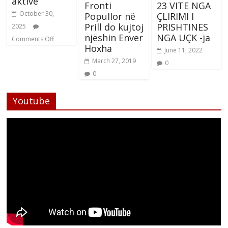
aktive
Fronti
23 VITE NGA
October 30,
Popullor në
ÇLIRIMI I
Prill do kujtoj
PRISHTINES
2025
njëshin Enver
NGA UÇK -ja
Comments Off
Hoxha
June 11, 2022
March 27, 2019
0
0
Youtube