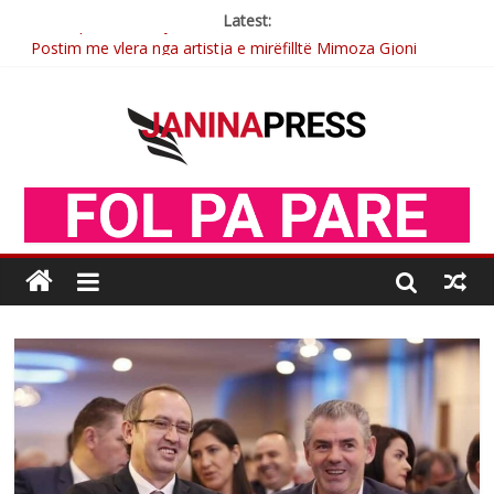
Latest:
Postim me vlera nga artistja e mirëfilltë Mimoza Gjoni
Nga poetja atdhetare Kumrie Shala -BOLL MO
Nga Elmije Ajazi e nderuar
Brahim Çekaj njē veprimtar i respektuar i çeshtjës kombëtare
Sulm , pse të dua ty