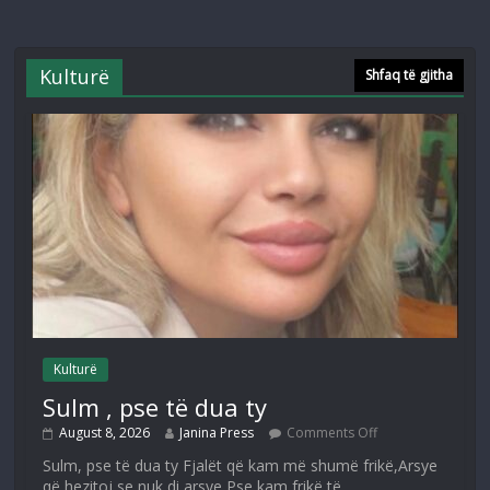
Kulturë
Shfaq të gjitha
Kulturë
Sulm , pse të dua ty
August 8, 2026
Janina Press
Comments Off
Sulm, pse të dua ty Fjalët që kam më shumë frikë,Arsye
që hezitoj se nuk di arsye,Pse kam frikë të