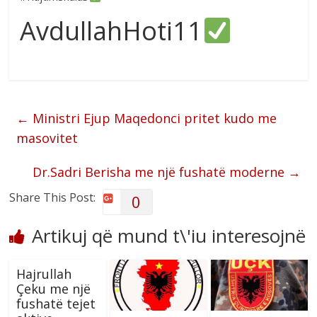
AvdullahHoti11
←
Ministri Ejup Maqedonci pritet kudo me
masovitet
Dr.Sadri Berisha me një fushatë moderne
→
Share This Post:
0
Artikuj që mund t\'iu interesojnë
Hajrullah
Çeku me një
fushatë tejet