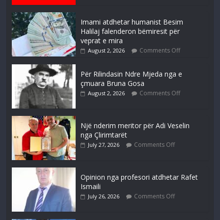
Imami atdhetar humanist Besim
Halilaj falenderon bëmiresit për
veprat e mira
Comments Off
August 2, 2026
Për Rilindasin Ndre Mjeda nga e
çmuara Bruna Gosa
Comments Off
August 2, 2026
Një nderim meritor për Adi Veselin
nga Çlirimtarët
Comments Off
July 27, 2026
Opinion nga profesori atdhetar Rafet
Ismaili
Comments Off
July 26, 2026