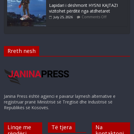
Lapidari i dëshmorit HYSNI KAJTAZI
vizitohet përditë nga atdhetaret
Comments Off
July 25, 2026
Rreth nesh
Janina Press është agjenci e pavarur lajmesh alternative e
regjistruar pranë Ministrisë së Tregtisë dhe Industrisë së
Republikës së Kosovës.
Linqe me
Të tjera
Na
rëndësi
kontaktoni