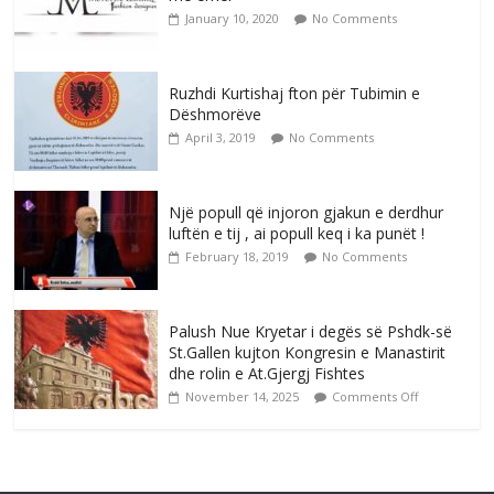
January 10, 2020
No Comments
Ruzhdi Kurtishaj fton për Tubimin e
Dëshmorëve
April 3, 2019
No Comments
Një popull që injoron gjakun e derdhur
luftën e tij , ai popull keq i ka punët !
February 18, 2019
No Comments
Palush Nue Kryetar i degës së Pshdk-së
St.Gallen kujton Kongresin e Manastirit
dhe rolin e At.Gjergj Fishtes
November 14, 2025
Comments Off