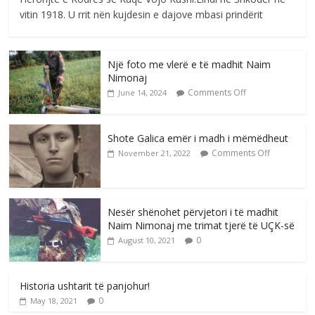
vitin 1918. U rrit nën kujdesin e dajove mbasi prindërit
Një foto me vlerë e të madhit Naim
Nimonaj
Comments Off
June 14, 2024
Shote Galica emër i madh i mëmëdheut
Comments Off
November 21, 2022
Nesër shënohet përvjetori i të madhit
Naim Nimonaj me trimat tjerë të UÇK-së
0
August 10, 2021
Historia ushtarit të panjohur!
0
May 18, 2021