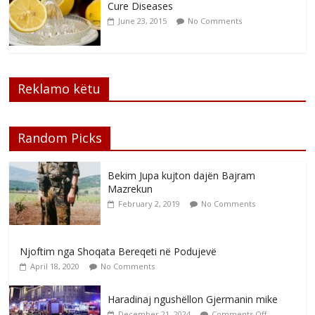
Cure Diseases
June 23, 2015
No Comments
Reklamo këtu
Random Picks
Bekim Jupa kujton dajën Bajram
Mazrekun
February 2, 2019
No Comments
Njoftim nga Shoqata Bereqeti në Podujevë
April 18, 2020
No Comments
Haradinaj ngushëllon Gjermanin mike
December 21, 2024
Comments Off