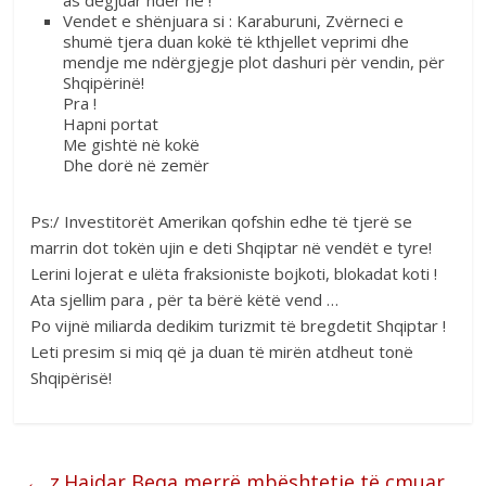
Vendet e shënjuara si : Karaburuni, Zvërneci e
shumë tjera duan kokë të kthjellet veprimi dhe
mendje me ndërgjegje plot dashuri për vendin, për
Shqipërinë!
Pra !
Hapni portat
Me gishtë në kokë
Dhe dorë në zemër
Ps:/ Investitorët Amerikan qofshin edhe të tjerë se
marrin dot tokën ujin e deti Shqiptar në vendët e tyre!
Lerini lojerat e ulëta fraksioniste bojkoti, blokadat koti !
Ata sjellim para , për ta bërë këtë vend …
Po vijnë miliarda dedikim turizmit të bregdetit Shqiptar !
Leti presim si miq që ja duan të mirën atdheut tonë
Shqipërisë!
←
z.Hajdar Beqa merrë mbështetje të çmuar