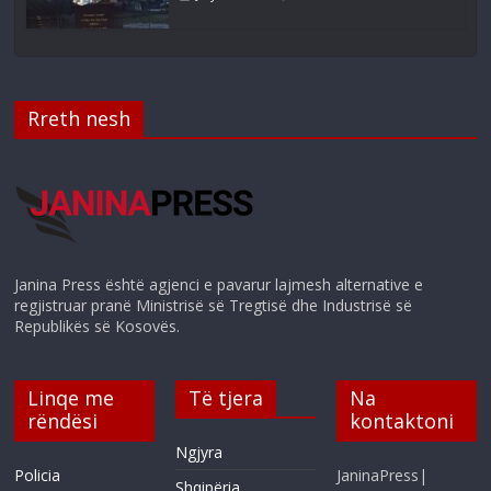
Rreth nesh
Janina Press është agjenci e pavarur lajmesh alternative e
regjistruar pranë Ministrisë së Tregtisë dhe Industrisë së
Republikës së Kosovës.
Linqe me
Të tjera
Na
rëndësi
kontaktoni
Ngjyra
Policia
JaninaPress|
Shqipëria