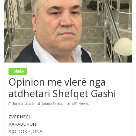
Politikë
Opinion me vlerë nga
atdhetari Shefqet Gashi
June 2, 2026
Janina Press
391 Views
ZVËRNECI
KARABURUNI
KJO TOKË JONA