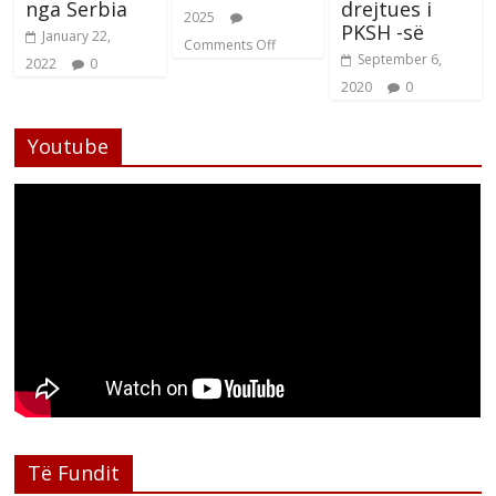
nga Serbia
drejtues i
2025
PKSH -së
January 22,
Comments Off
September 6,
2022
0
2020
0
Youtube
Të Fundit