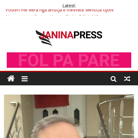
Latest:
Postim me vlera nga artistja e mirëfilltë Mimoza Gjoni
Nga poetja atdhetare Kumrie Shala -BOLL MO
Nga Elmije Ajazi e nderuar
Brahim Çekaj njē veprimtar i respektuar i çeshtjës kombëtare
Çlirimtari Mentor Mushkolaj nderohet me mirenjohje nga
Xhevdet Qeriqi Dega e invalidëve në Fushë Kosovë