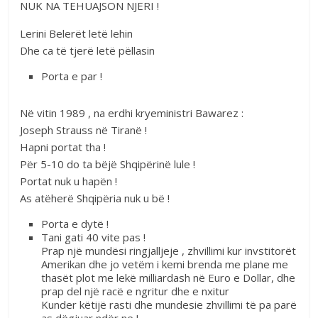
NUK NA TEHUAJSON NJERI !
Lerini Belerët letë lehin
Dhe ca të tjerë letë pëllasin
Porta e par !
Në vitin 1989 , na erdhi kryeministri Bawarez :
Joseph Strauss në Tiranë !
Hapni portat tha !
Për 5-10 do ta bëjë Shqipërinë lule !
Portat nuk u hapën !
As atëherë Shqipëria nuk u bë !
Porta e dytë !
Tani gati 40 vite pas !
Prap një mundësi ringjalljeje , zhvillimi kur invstitorët
Amerikan dhe jo vetëm i kemi brenda me plane me
thasët plot me lekë milliardash në Euro e Dollar, dhe
prap del një racë e ngritur dhe e nxitur
Kunder këtijë rasti dhe mundesie zhvillimi të pa parë
as dëgjuar ndër ne !