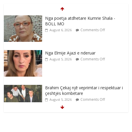
Nga poetja atdhetare Kumrie Shala -
BOLL MO
Comments Off
August 6, 2026
Nga Elmije Ajazi e nderuar
Comments Off
August 5, 2026
Brahim Çekaj njē veprimtar i respektuar i
çeshtjës kombëtare
Comments Off
August 5, 2026
Çlirimtari Mentor Mushkolaj nderohet
me mirenjohje nga Xhevdet Qeriqi Dega