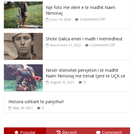
Një foto me vlerë e të madhit Naim
Nimonaj
Comments Off
June 14, 2024
Shote Galica emër i madh i mëmëdheut
Comments Off
November 21, 2022
Nesër shënohet përvjetori i të madhit
Naim Nimonaj me trimat tjerë të UÇK-së
0
August 10, 2021
Historia ushtarit të panjohur!
0
May 18, 2021
Popular
Recent
Comment