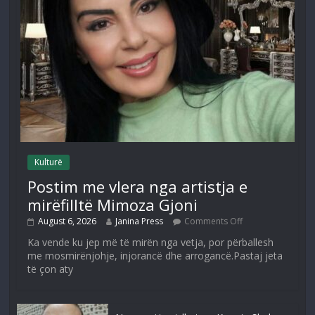
Kulturë
Postim me vlera nga artistja e
mirëfilltë Mimoza Gjoni
August 6, 2026
Janina Press
Comments Off
Ka vende ku jep më të mirën nga vetja, por përballesh
me mosmirënjohje, injorancë dhe arrogancë.Pastaj jeta
të çon aty