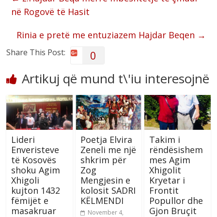
në Rogovë të Hasit
Rinia e pretë me entuziazem Hajdar Beqen
→
Share This Post:
0
Artikuj që mund t\'iu interesojnë
Lideri
Poetja Elvira
Takim i
Enveristeve
Zeneli me një
rëndësishem
të Kosovës
shkrim për
mes Agim
shoku Agim
Zog
Xhigolit
Xhigoli
Mengjesin e
Kryetar i
kujton 1432
kolosit SADRI
Frontit
fëmijët e
KËLMENDI
Popullor dhe
masakruar
Gjon Bruçit
November 4,