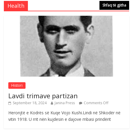
e invalidëve në Fushë Kosovë
Health
Shfaq të gjitha
Comments Off
August 4, 2026
Çlirimtari Agron Gërvalla me takime pune
në atdhe të shoqerisë Levizja
Comments Off
August 3, 2026
Postim me vlera nga artistja e mirëfilltë
Mimoza Gjoni
Comments Off
August 6, 2026
Histori
Lavdi trimave partizan
September 18, 2024
Janina Press
Comments Off
Heronjtë e Kodrës së Kuqe Vojo Kushi.Lindi në Shkodër në
vitin 1918. U rrit nën kujdesin e dajove mbasi prindërit