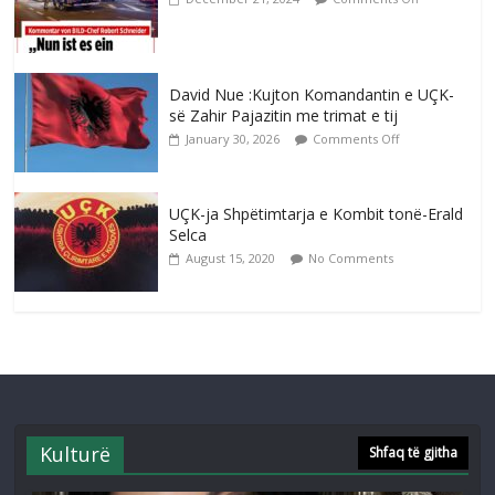
David Nue :Kujton Komandantin e UÇK-
së Zahir Pajazitin me trimat e tij
January 30, 2026
Comments Off
UÇK-ja Shpëtimtarja e Kombit tonë-Erald
Selca
August 15, 2020
No Comments
Kulturë
Shfaq të gjitha