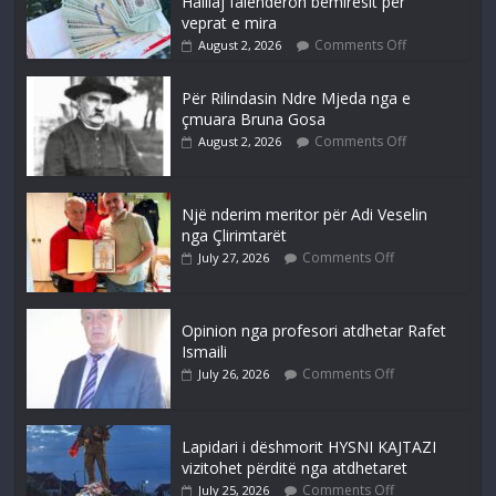
Halilaj falenderon bëmiresit për
veprat e mira
Comments Off
August 2, 2026
Për Rilindasin Ndre Mjeda nga e
çmuara Bruna Gosa
Comments Off
August 2, 2026
Një nderim meritor për Adi Veselin
nga Çlirimtarët
Comments Off
July 27, 2026
Opinion nga profesori atdhetar Rafet
Ismaili
Comments Off
July 26, 2026
Lapidari i dëshmorit HYSNI KAJTAZI
vizitohet përditë nga atdhetaret
Comments Off
July 25, 2026