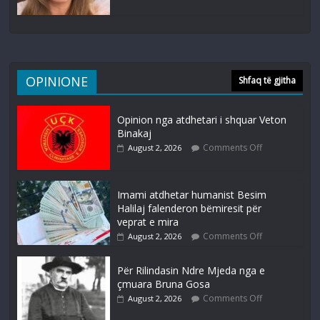
OPINIONE
Shfaq të gjitha
Opinion nga atdhetari i shquar Veton
Binakaj
Comments Off
August 2, 2026
Imami atdhetar humanist Besim
Halilaj falenderon bëmiresit për
veprat e mira
Comments Off
August 2, 2026
Për Rilindasin Ndre Mjeda nga e
çmuara Bruna Gosa
Comments Off
August 2, 2026