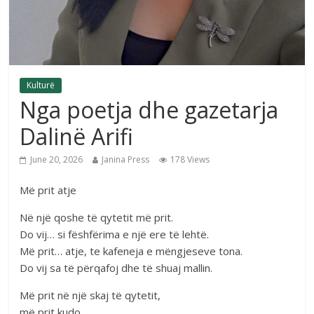
Kulturë
Nga poetja dhe gazetarja
Dalinë Arifi
June 20, 2026
Janina Press
178 Views
Më prit atje
Në një qoshe të qytetit më prit.
Do vij… si fëshfërima e një ere të lehtë.
Më prit… atje, te kafeneja e mëngjeseve tona.
Do vij sa të përqafoj dhe të shuaj mallin.
Më prit në një skaj të qytetit,
më prit kudo…