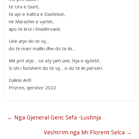
te Ura e Gurit,
te ajo e Kaltra e Dashnisë,
në Marashin e vjetër,
apo te kroi i Shadërvanit.
Unë atje do të vij…
do të marr mallin dhe do të iki…
Më prit atje… se aty jam unë, hija e qytetit.
Si shi i furishëm do të vij… e do të iki përsëri.
Dalinë Arifi
Prizren, qershor 2022
←
Nga Gjeneral Genc Sefa -Lushnja
Vështrim nga Mr.Florent Selca
→