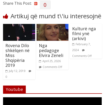
Share This Post:
0
Artikuj që mund t\'iu interesojnë
Kulturë nga
filmi ynë
(arkivi)
February 7,
Rovena Dilo
Nga
shkëlqen në
pedagoge
2024
Miss
Elvira Zeneli
Comments Off
Shqipëria
April 25, 2026
2019
Comments Off
July 12, 2019
0
Youtube