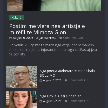
Kulturë
Postim me vlera nga artistja e
mirëfilltë Mimoza Gjoni
August 6, 2026
Janina Press
Comments Off
Ka vende ku jep më të mirën nga vetja, por përballesh
me mosmirënjohje, injorancë dhe arrogancë.Pastaj jeta
të çon aty
Nga poetja atdhetare Kumrie Shala -
BOLL MO
Comments Off
August 6, 2026
Nga Elmije Ajazi e nderuar
Comments Off
August 5, 2026