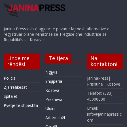
Janina Press është agjenci e pavarur lajmesh alternative e
regjistruar pranë Ministrisë së Tregtisë dhe Industrisë së
Republikës së Kosovës.
Linqe me
Të tjera
Na
rëndësi
kontaktoni
Ngjyra
Policia
JaninaPress|
Shqipëria
Prishtinë| Kosovë
Zjarrëfikësat
Kosova
Telefon: (383)
Spitalet
45000000
Presheva
Pyetje të shpeshta
Email:
Ulqini
info@janinapress.c
Arbëreshët
om
Çamët