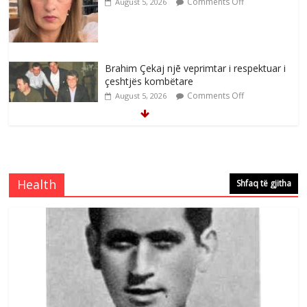
Comments Off
August 5, 2026
Brahim Çekaj njē veprimtar i respektuar i
çeshtjës kombëtare
Comments Off
August 5, 2026
Çlirimtari Mentor Mushkolaj nderohet
me mirenjohje nga Xhevdet Qeriqi Dega
e invalidëve në Fushë Kosovë
Health
Shfaq të gjitha
Comments Off
August 4, 2026
Çlirimtari Agron Gërvalla me takime pune
në atdhe të shoqerisë Levizja
Comments Off
August 3, 2026