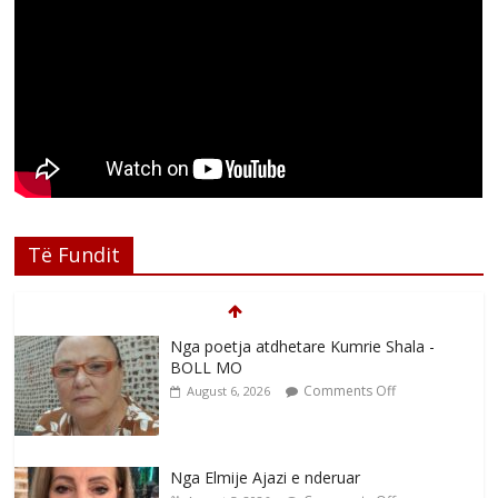
Të Fundit
Nga poetja atdhetare Kumrie Shala -
BOLL MO
Comments Off
August 6, 2026
Nga Elmije Ajazi e nderuar