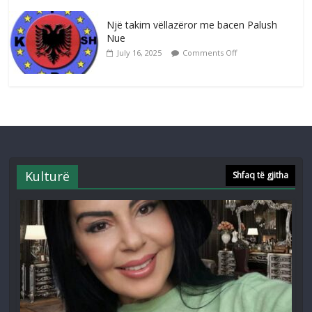
Një takim vëllazëror me bacen Palush
Nue
July 16, 2025
Comments Off
Kulturë
Shfaq të gjitha