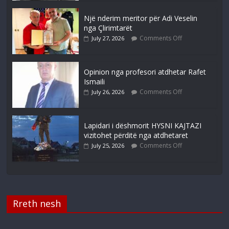
Një nderim meritor për Adi Veselin
nga Çlirimtarët
Comments Off
July 27, 2026
Opinion nga profesori atdhetar Rafet
Ismaili
Comments Off
July 26, 2026
Lapidari i dëshmorit HYSNI KAJTAZI
vizitohet përditë nga atdhetaret
Comments Off
July 25, 2026
Rreth nesh