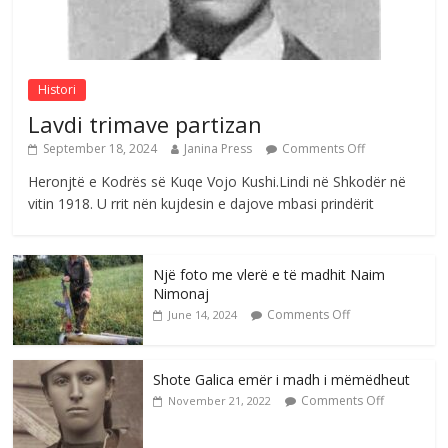
Postim me vlera nga artistja e mirëfilltë
Mimoza Gjoni
Comments Off
August 6, 2026
Histori
Lavdi trimave partizan
September 18, 2024
Janina Press
Comments Off
Heronjtë e Kodrës së Kuqe Vojo Kushi.Lindi në Shkodër në
vitin 1918. U rrit nën kujdesin e dajove mbasi prindërit
Një foto me vlerë e të madhit Naim
Nimonaj
Comments Off
June 14, 2024
Shote Galica emër i madh i mëmëdheut
Comments Off
November 21, 2022