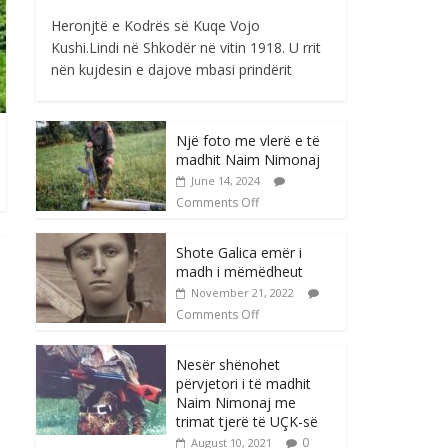
Heronjtë e Kodrës së Kuqe Vojo
Kushi.Lindi në Shkodër në vitin 1918. U rrit
nën kujdesin e dajove mbasi prindërit
Një foto me vlerë e të
madhit Naim Nimonaj
June 14, 2024
Comments Off
Shote Galica emër i
madh i mëmëdheut
November 21, 2022
Comments Off
Nesër shënohet
përvjetori i të madhit
Naim Nimonaj me
trimat tjerë të UÇK-së
0
August 10, 2021