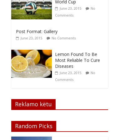
World Cup
June 23, 2015
No
Comments
Post Format: Gallery
June 23, 2015
No Comments
Lemon Found To Be
Most Reliable To Cure
Diseases
June 23, 2015
No
Comments
Reklamo këtu
Random Picks