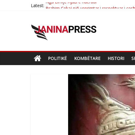
Latest:
Brahim Çekaj njē veprimtar i respektuar i çe
Çlirimtari Mentor Mushkolaj nderohet me mir
Çlirimtari Agron Gërvalla me takime pune në a
Mimoza Gjoni artiste e mirëfilltë e këngës shq
Nga Elmije Ajazi e nderuar
POLITIKË
KOMBËTARE
HISTORI
S