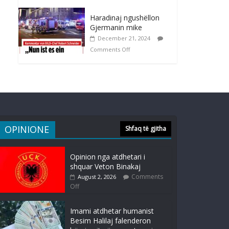
Haradinaj ngushëllon
Gjermanin mike
December 21, 2024
Comments Off
OPINIONE
Shfaq të gjitha
Opinion nga atdhetari i
shquar Veton Binakaj
Comments
August 2, 2026
Off
Imami atdhetar humanist
Besim Halilaj falenderon