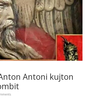
Anton Antoni kujton
ombit
mments