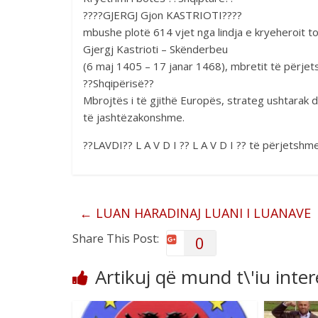
????GJERGJ Gjon KASTRIOTI????
mbushe plotë 614 vjet nga lindja e kryeheroit 
Gjergj Kastrioti – Skënderbeu
(6 maj 1405 – 17 janar 1468), mbretit të përje
??Shqipërisë??
Mbrojtës i të gjithë Europës, strateg ushtarak d
të jashtëzakonshme.
??LAVDI?? L A V D I ?? L A V D I ?? të përjetsh
←
LUAN HARADINAJ LUANI I LUANAVE
Share This Post:
0
Artikuj që mund t\'iu inte