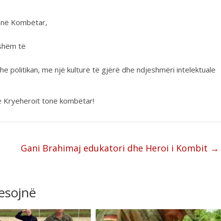
tonë Kombëtar,
tshëm të
he politikan, me një kulturë të gjërë dhe ndjeshmëri intelektuale
me Kryeheroit tonë kombëtar!
Gani Brahimaj edukatori dhe Heroi i Kombit
→
resojnë