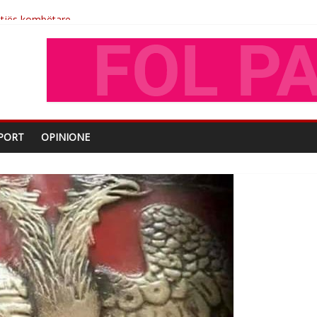
shtjës kombëtare
enjohje nga Xhevdet Qeriqi Dega e invalidëve në Fushë Kosovë
tdhe të shoqerisë Levizja
iptare
PORT
OPINIONE