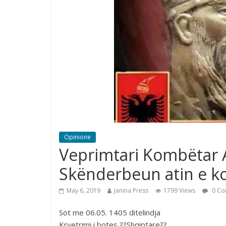
Opinione
Veprimtari Kombëtar 
Skënderbeun atin e k
May 6, 2019
Janina Press
1799 Views
0 Co
Sot me 06.05. 1405 ditelindja
Kryetrimi i botes ??Shqiptare??