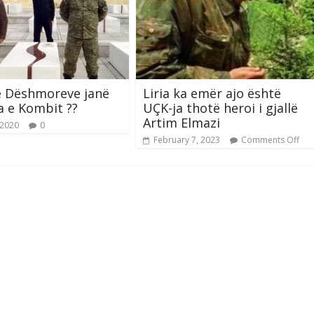
e Dëshmoreve janë
Liria ka emër ajo është
a e Kombit ??
UÇK-ja thotë heroi i gjallë
Artim Elmazi
 2020
0
February 7, 2023
Comments Off