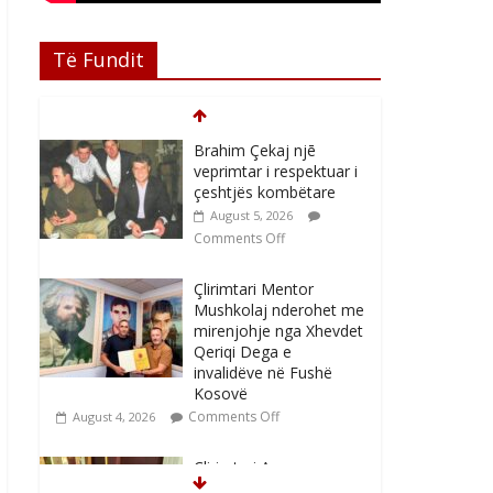
Të Fundit
Brahim Çekaj njē
veprimtar i respektuar i
çeshtjës kombëtare
August 5, 2026
Comments Off
Çlirimtari Mentor
Mushkolaj nderohet me
mirenjohje nga Xhevdet
Qeriqi Dega e
invalidëve në Fushë
Kosovë
Comments Off
August 4, 2026
Çlirimtari Agron
Gërvalla me takime