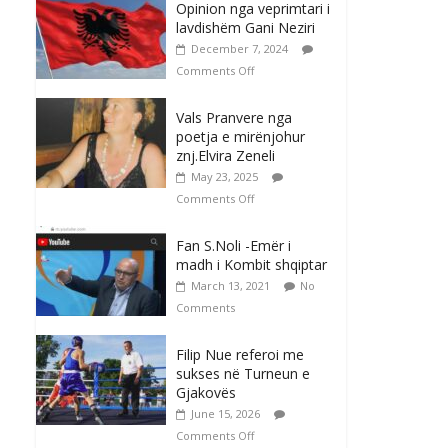
Opinion nga veprimtari i
lavdishëm Gani Neziri
December 7, 2024
Comments Off
Vals Pranvere nga
poetja e mirënjohur
znj.Elvira Zeneli
May 23, 2025
Comments Off
Fan S.Noli -Emër i
madh i Kombit shqiptar
March 13, 2021
No
Comments
Filip Nue referoi me
sukses në Turneun e
Gjakovës
June 15, 2026
Comments Off