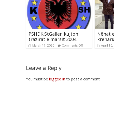
PSHDK.StGallen kujton
Nënat 
trazirat e marsit 2004
krenari
March 17, 2026
Comments Off
April 16,
Leave a Reply
You must be
logged in
to post a comment.