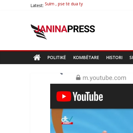
Latest:
Postim me vlera nga artistja e mirëfilltë Mim
Nga poetja atdhetare Kumrie Shala -BOLL M
Nga Elmije Ajazi e nderuar
Brahim Çekaj njē veprimtar i respektuar i çe
POLITIKË
KOMBËTARE
HISTORI
S