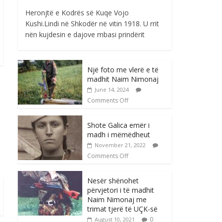
Heronjtë e Kodrës së Kuqe Vojo
Kushi.Lindi në Shkodër në vitin 1918. U rrit
nën kujdesin e dajove mbasi prindërit
Një foto me vlerë e të
madhit Naim Nimonaj
June 14, 2024
Comments Off
Shote Galica emër i
madh i mëmëdheut
November 21, 2022
Comments Off
Nesër shënohet
përvjetori i të madhit
Naim Nimonaj me
trimat tjerë të UÇK-së
0
August 10, 2021