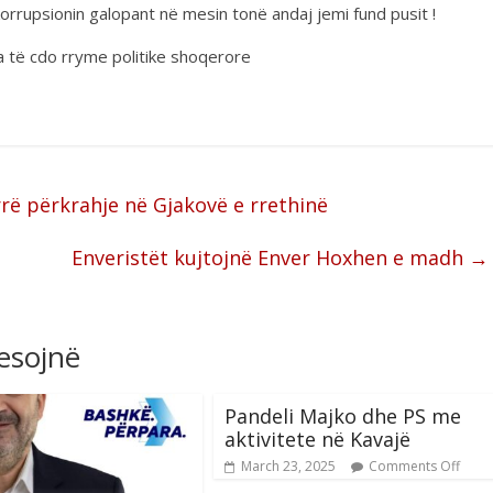
orrupsionin galopant në mesin tonë andaj jemi fund pusit !
a të cdo rryme politike shoqerore
rë përkrahje në Gjakovë e rrethinë
Enveristët kujtojnë Enver Hoxhen e madh
→
resojnë
Pandeli Majko dhe PS me
aktivitete në Kavajë
March 23, 2025
Comments Off