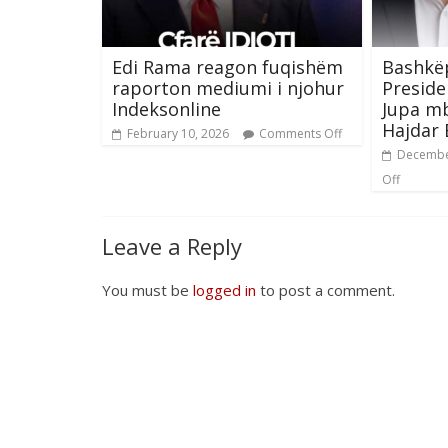
Edi Rama reagon fuqishëm
Bashkëp
raporton mediumi i njohur
Preside
Indeksonline
Jupa m
Hajdar
February 10, 2026
Comments Off
Decembe
Off
Leave a Reply
You must be
logged in
to post a comment.