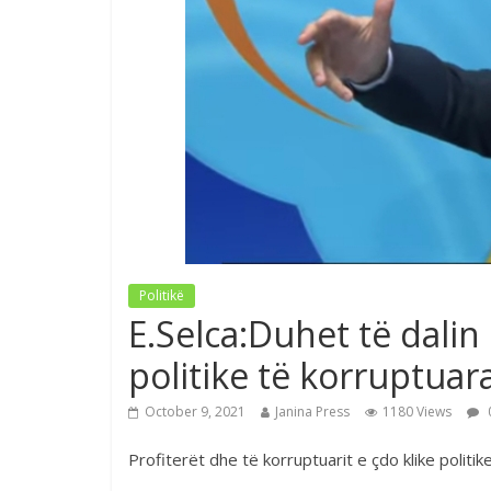
Politikë
E.Selca:Duhet të dalin 
politike të korruptuar
October 9, 2021
Janina Press
1180 Views
Profiterët dhe të korruptuarit e çdo klike politik