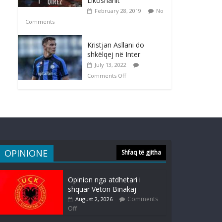
Likoshanit
February 28, 2019
No
Comments
Kristjan Asllani do
shkëlqej në Inter
July 13, 2022
Comments Off
OPINIONE
Shfaq të gjitha
Opinion nga atdhetari i
shquar Veton Binakaj
Comments
August 2, 2026
Off