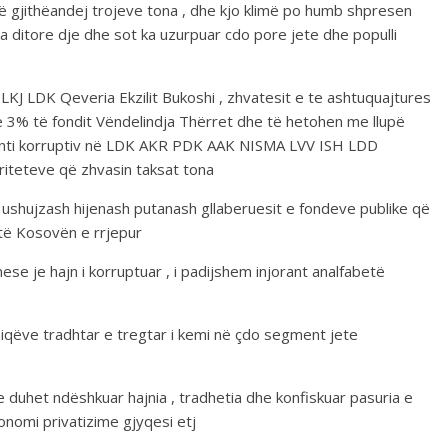
ë gjithëandej trojeve tona , dhe kjo klimë po humb shpresen
ka ditore dje dhe sot ka uzurpuar cdo pore jete dhe populli
 LKJ LDK Qeveria Ekzilit Bukoshi , zhvatesit e te ashtuquajtures
e 3% të fondit Vëndelindja Thërret dhe të hetohen me llupë
menti korruptiv në LDK AKR PDK AAK NISMA LVV ISH LDD
iteteve që zhvasin taksat tona
 ushujzash hijenash putanash gllaberuesit e fondeve publike që
otë Kosovën e rrjepur
se je hajn i korruptuar , i padijshem injorant analfabetë
miqëve tradhtar e tregtar i kemi në çdo segment jete
duhet ndëshkuar hajnia , tradhetia dhe konfiskuar pasuria e
konomi privatizime gjyqesi etj