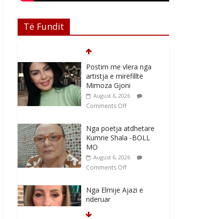
Të Fundit
Postim me vlera nga
artistja e mirëfilltë
Mimoza Gjoni
August 6, 2026
Comments Off
Nga poetja atdhetare
Kumrie Shala -BOLL
MO
August 6, 2026
Comments Off
Nga Elmije Ajazi e
nderuar
August 5, 2026