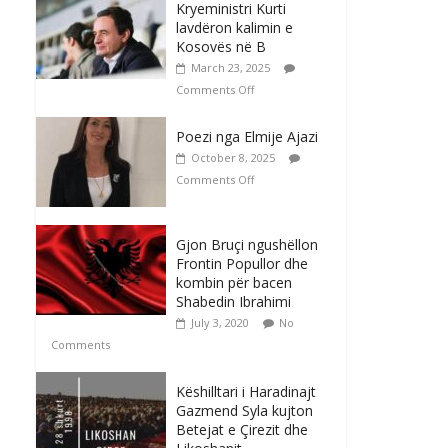
Kryeministri Kurti
lavdëron kalimin e
Kosovës në B
March 23, 2025
Comments Off
Poezi nga Elmije Ajazi
October 8, 2025
Comments Off
Gjon Bruçi ngushëllon
Frontin Popullor dhe
kombin për bacen
Shabedin Ibrahimi
July 3, 2020
No
Comments
Këshilltari i Haradinajt
Gazmend Syla kujton
Betejat e Çirezit dhe