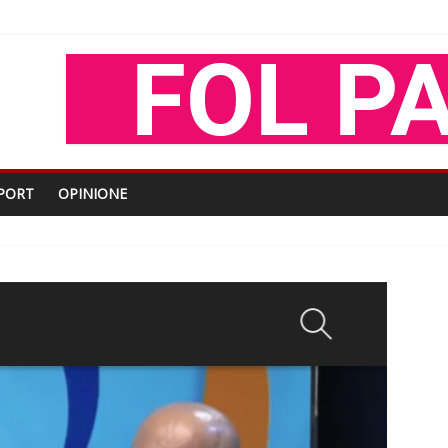
oza Gjoni
O
shtjës kombëtare
PORT
OPINIONE