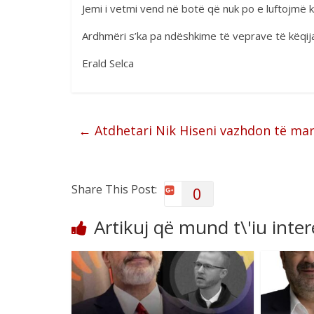
Jemi i vetmi vend në botë që nuk po e luftojmë k
Ardhmëri s’ka pa ndëshkime të veprave të këqij
Erald Selca
←
Atdhetari Nik Hiseni vazhdon të mar
Share This Post:
0
Artikuj që mund t\'iu inte