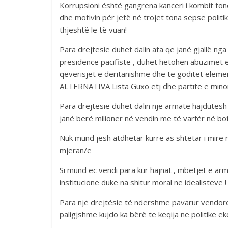
Korrupsioni është gangrena kanceri i kombit ton
dhe motivin për jetë në trojet tona sepse politi
thjeshtë le të vuan!
Para drejtesie duhet dalin ata qe janë gjallë nga
presidence pacifiste , duhet hetohen abuzimet 
qeverisjet e deritanishme dhe të goditet ele
ALTERNATIVA Lista Guxo etj dhe partitë e minor
Para drejtësie duhet dalin një armatë hajdutësh
janë berë milioner në vendin me të varfër në b
Nuk mund jesh atdhetar kurrë as shtetar i mirë ne
mjeran/e
Si mund ec vendi para kur hajnat , mbetjet e ar
institucione duke na shitur moral ne idealisteve !
Para një drejtësie të ndershme pavarur vendore 
paligjshme kujdo ka bërë te keqija ne politike e