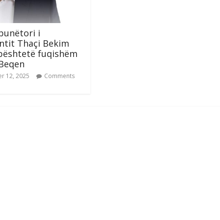
unëtori i
ntit Thaçi Bekim
bështetë fuqishëm
 Beqen
r 12, 2025
Comments