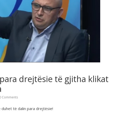
para drejtësie të gjitha klikat
a
0 Comments
e duhet të dalin para drejtësie!