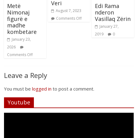
Veri
Metë
Edi Rama
August 7, 2023
Nimonaj
nderon
figurë e
Vasillaq Zërin
Comments Off
madhe
January 27,
kombetare
2019
0
January 23,
2026
Comments Off
Leave a Reply
You must be
logged in
to post a comment.
Youtube