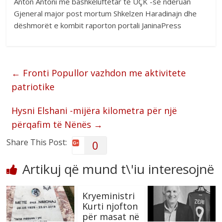
Anton Antoni me bashkëluftëtar të UÇK -së nderuan
Gjeneral major post mortum Shkelzen Haradinajn dhe
dëshmorët e kombit raporton portali JaninaPress
←
Fronti Popullor vazhdon me aktivitete
patriotike
Hysni Elshani -mijëra kilometra për një
përqafim të Nënës
→
Share This Post:
0
Artikuj që mund t\'iu interesojnë
Kryeministri
Kurti njofton
për masat në