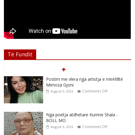
Të Fundit
Postim me vlera nga artistja e mirëfilltë
Mimoza Gjoni
Comments Off
August 6, 2026
Nga poetja atdhetare Kumrie Shala -
BOLL MO
Comments Off
August 6, 2026