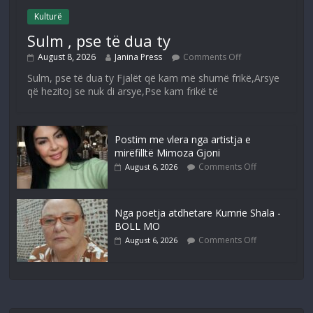
Kulturë
Sulm , pse të dua ty
August 8, 2026
Janina Press
Comments Off
Sulm, pse të dua ty Fjalët që kam më shumë frikë,Arsye
që hezitoj se nuk di arsye,Pse kam frikë të
Postim me vlera nga artistja e
mirëfilltë Mimoza Gjoni
Comments Off
August 6, 2026
Nga poetja atdhetare Kumrie Shala -
BOLL MO
Comments Off
August 6, 2026