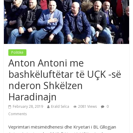
Politikë
Anton Antoni me
bashkëluftëtar të UÇK -së
nderon Shkëlzen
Haradinajn
February 28, 2019
Erald Selca
2081 Views
0
Comments
Veprimtari mësimëdhenesi dhe Kryetari i BL Gllogjan