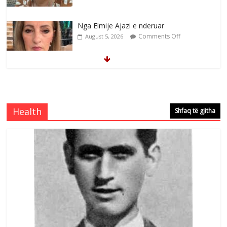
Nga Elmije Ajazi e nderuar
Comments Off
August 5, 2026
Brahim Çekaj njē veprimtar i respektuar i
çeshtjës kombëtare
Comments Off
August 5, 2026
Health
Shfaq të gjitha
Çlirimtari Mentor Mushkolaj nderohet
me mirenjohje nga Xhevdet Qeriqi Dega
e invalidëve në Fushë Kosovë
Comments Off
August 4, 2026
Sulm , pse të dua ty
Comments Off
August 8, 2026