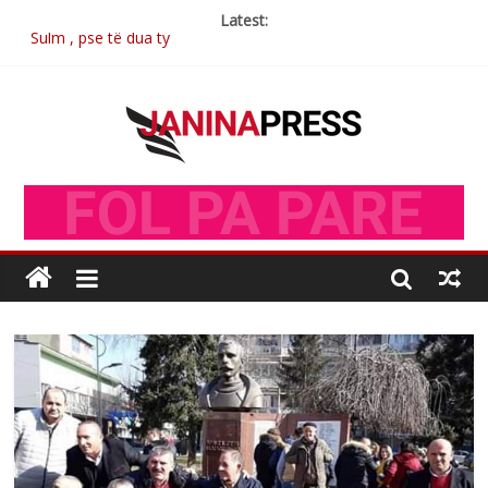
Latest:
Sulm , pse të dua ty
Postim me vlera nga artistja e mirëfilltë Mimoza Gjoni
Nga poetja atdhetare Kumrie Shala -BOLL MO
Nga Elmije Ajazi e nderuar
Brahim Çekaj njē veprimtar i respektuar i çeshtjës kombëtare