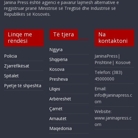
Janina Press është agjenci e pavarur lajmesh alternative e
regjistruar pranë Ministrisë së Tregtisë dhe Industrisë së
Republikës së Kosovës.
Linqe me
Të tjera
Na
rëndësi
kontaktoni
Ngjyra
Policia
JaninaPress|
Shqipëria
Prishtinë| Kosovë
Zjarrëfikësat
Kosova
Telefon: (383)
Spitalet
45000000
Presheva
Pyetje të shpeshta
Email:
Ulqini
info@janinapress.c
Arbëreshët
om
Çamët
Website:
www.janinapress.c
Arnautët
om
Maqedonia