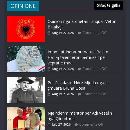
OPINIONE
Shfaq të gjitha
Opinion nga atdhetari i shquar Veton
Binakaj
Comments Off
August 2, 2026
Imami atdhetar humanist Besim
Halilaj falenderon bëmiresit për
veprat e mira
Comments Off
August 2, 2026
Për Rilindasin Ndre Mjeda nga e
çmuara Bruna Gosa
Comments Off
August 2, 2026
Një nderim meritor për Adi Veselin
nga Çlirimtarët
Comments Off
July 27, 2026