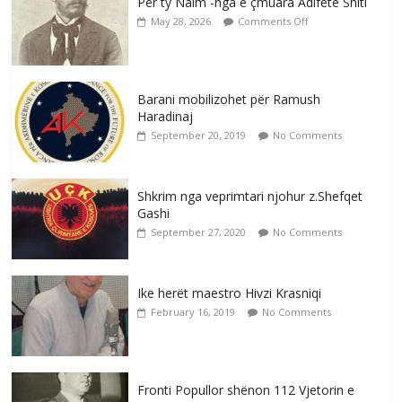
Për ty Naim -nga e çmuara Adifete Shiti
May 28, 2026
Comments Off
Barani mobilizohet për Ramush
Haradinaj
September 20, 2019
No Comments
Shkrim nga veprimtari njohur z.Shefqet
Gashi
September 27, 2020
No Comments
Ike herët maestro Hivzi Krasniqi
February 16, 2019
No Comments
Fronti Popullor shënon 112 Vjetorin e