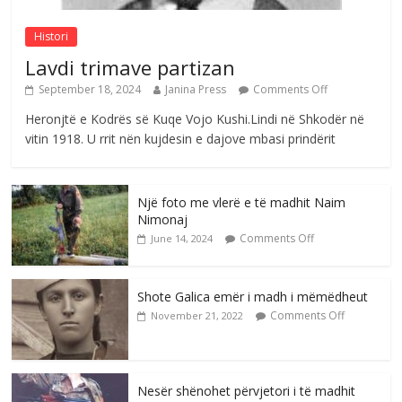
Histori
Lavdi trimave partizan
September 18, 2024
Janina Press
Comments Off
Heronjtë e Kodrës së Kuqe Vojo Kushi.Lindi në Shkodër në
vitin 1918. U rrit nën kujdesin e dajove mbasi prindërit
Një foto me vlerë e të madhit Naim
Nimonaj
Comments Off
June 14, 2024
Shote Galica emër i madh i mëmëdheut
Comments Off
November 21, 2022
Nesër shënohet përvjetori i të madhit