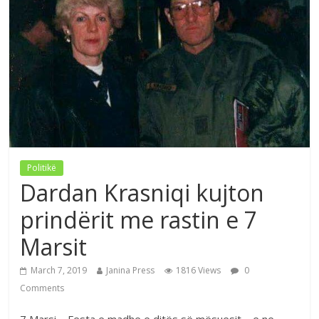
Politikë
Dardan Krasniqi kujton
prindërit me rastin e 7
Marsit
March 7, 2019
Janina Press
1816 Views
0
Comments
7 Marsi – Festa e madhe e ditës së mësuesit – e ne