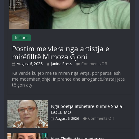
Kulturë
Postim me vlera nga artistja e
mirëfilltë Mimoza Gjoni
August 6, 2026
Janina Press
Comments Off
Ka vende ku jep më të mirën nga vetja, por përballesh
me mosmirënjohje, injorancë dhe arrogancë.Pastaj jeta
të çon aty
Nga poetja atdhetare Kumrie Shala -
BOLL MO
Comments Off
August 6, 2026
Nga Elmije Ajazi e nderuar