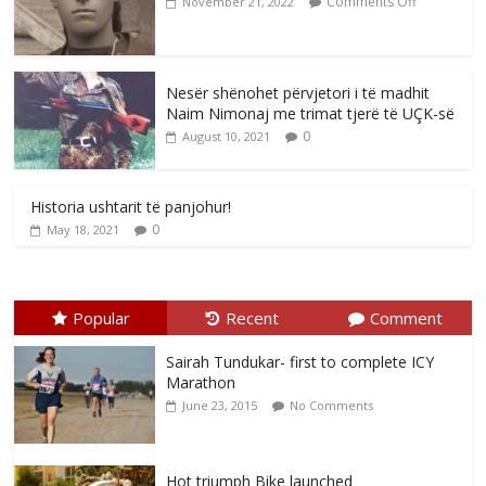
Comments Off
November 21, 2022
Nesër shënohet përvjetori i të madhit
Naim Nimonaj me trimat tjerë të UÇK-së
0
August 10, 2021
Historia ushtarit të panjohur!
0
May 18, 2021
Popular
Recent
Comment
Sairah Tundukar- first to complete ICY
Marathon
June 23, 2015
No Comments
Hot triumph Bike launched