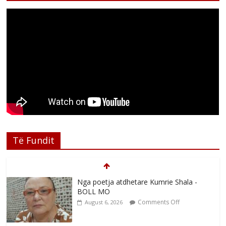
Të Fundit
Nga poetja atdhetare Kumrie Shala -
BOLL MO
Comments Off
August 6, 2026