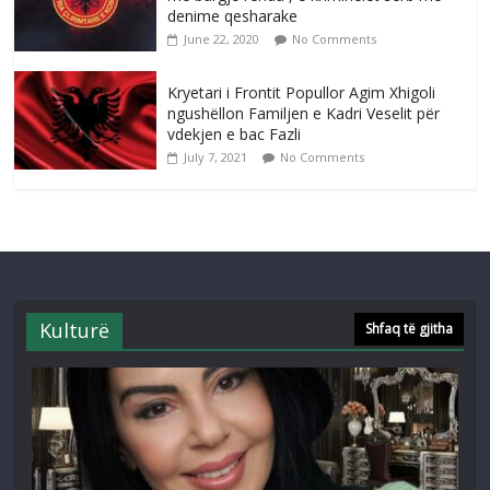
denime qesharake
June 22, 2020
No Comments
Kryetari i Frontit Popullor Agim Xhigoli
ngushëllon Familjen e Kadri Veselit për
vdekjen e bac Fazli
July 7, 2021
No Comments
Kulturë
Shfaq të gjitha