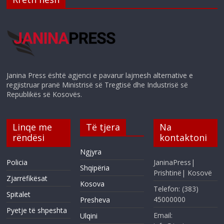
Janina Press është agjenci e pavarur lajmesh alternative e
regjistruar pranë Ministrisë së Tregtisë dhe Industrisë së
Republikës së Kosovës.
Linqe me
Të tjera
Na
rëndësi
kontaktoni
Ngjyra
Policia
JaninaPress|
Shqipëria
Prishtinë| Kosovë
Zjarrëfikësat
Kosova
Telefon: (383)
Spitalet
45000000
Presheva
Pyetje të shpeshta
Email:
Ulqini