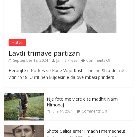
Postim me vlera nga artistja e mirëfilltë
Mimoza Gjoni
Comments Off
August 6, 2026
Histori
Lavdi trimave partizan
September 18, 2024
Janina Press
Comments Off
Heronjtë e Kodrës së Kuqe Vojo Kushi.Lindi në Shkodër në
vitin 1918. U rrit nën kujdesin e dajove mbasi prindërit
Një foto me vlerë e të madhit Naim
Nimonaj
Comments Off
June 14, 2024
Shote Galica emër i madh i mëmëdheut