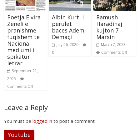
Poetja Elvira
Albin Kurti i
Ramush
Zeneli e
përulet
Haradinaj
pranishme
baces Adem
kujton 7
fuqishëm te
Demaçi
Marsin
Nacional
July 26, 2020
March 7, 2023
mediumi i
0
Comments Off
spikatur
letrar
September 21,
2025
Comments Off
Leave a Reply
You must be
logged in
to post a comment.
Youtube