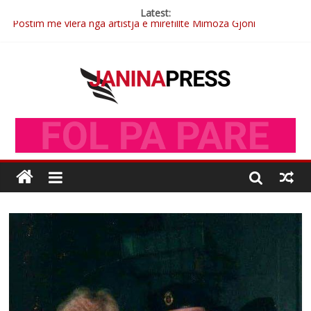
Latest:
Postim me vlera nga artistja e mirëfilltë Mimoza Gjoni
Nga poetja atdhetare Kumrie Shala -BOLL MO
Nga Elmije Ajazi e nderuar
Brahim Çekaj njē veprimtar i respektuar i çeshtjës kombëtare
Çlirimtari Mentor Mushkolaj nderohet me mirenjohje nga
Xhevdet Qeriqi Dega e invalidëve në Fushë Kosovë