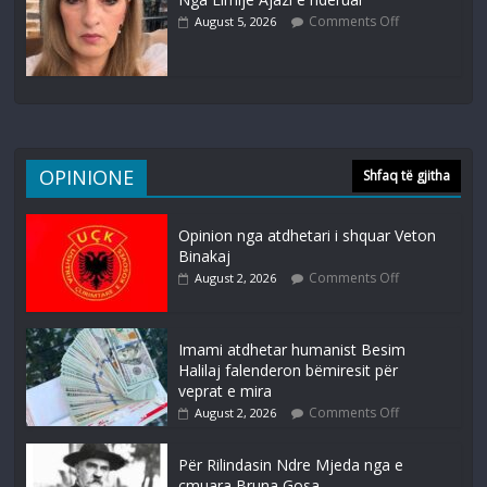
Comments Off
August 5, 2026
OPINIONE
Shfaq të gjitha
Opinion nga atdhetari i shquar Veton
Binakaj
Comments Off
August 2, 2026
Imami atdhetar humanist Besim
Halilaj falenderon bëmiresit për
veprat e mira
Comments Off
August 2, 2026
Për Rilindasin Ndre Mjeda nga e
çmuara Bruna Gosa