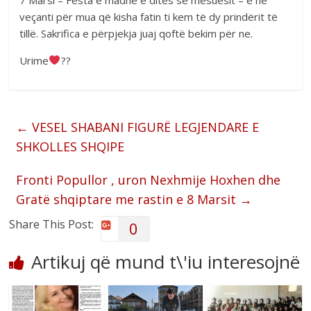
veçanti për mua që kisha fatin ti kem të dy prindërit të
tillë. Sakrifica e përpjekja juaj qoftë bekim për ne.
Urime
??
←
VESEL SHABANI FIGURË LEGJENDARE E
SHKOLLES SHQIPE
Fronti Popullor , uron Nexhmije Hoxhen dhe
Gratë shqiptare me rastin e 8 Marsit
→
Share This Post:
0
Artikuj që mund t\'iu interesojnë