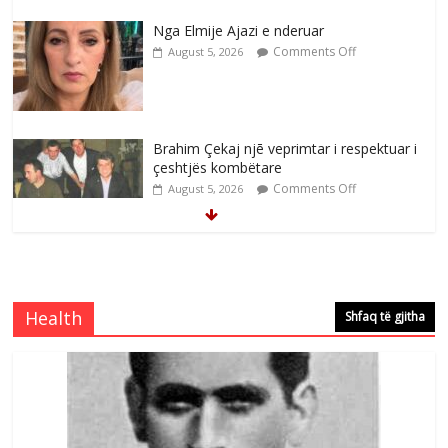
Nga Elmije Ajazi e nderuar
Comments Off
August 5, 2026
Brahim Çekaj njē veprimtar i respektuar i
çeshtjës kombëtare
Comments Off
August 5, 2026
Çlirimtari Mentor Mushkolaj nderohet
me mirenjohje nga Xhevdet Qeriqi Dega
e invalidëve në Fushë Kosovë
Health
Shfaq të gjitha
Comments Off
August 4, 2026
Çlirimtari Agron Gërvalla me takime pune
në atdhe të shoqerisë Levizja
Comments Off
August 3, 2026