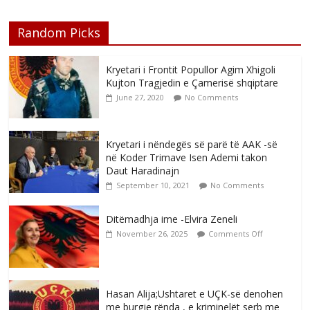
Random Picks
Kryetari i Frontit Popullor Agim Xhigoli
Kujton Tragjedin e Çamerisë shqiptare
June 27, 2020
No Comments
Kryetari i nëndegës së parë të AAK -së
në Koder Trimave Isen Ademi takon
Daut Haradinajn
September 10, 2021
No Comments
Ditëmadhja ime -Elvira Zeneli
November 26, 2025
Comments Off
Hasan Alija;Ushtaret e UÇK-së denohen
me burgje rënda , e kriminelët serb me