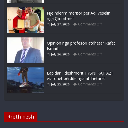
Një nderim meritor për Adi Veselin
nga Çlirimtarët
Comments Off
July 27, 2026
Opinion nga profesori atdhetar Rafet
Ismaili
Comments Off
July 26, 2026
Lapidari i dëshmorit HYSNI KAJTAZI
vizitohet përditë nga atdhetaret
Comments Off
July 25, 2026
Rreth nesh