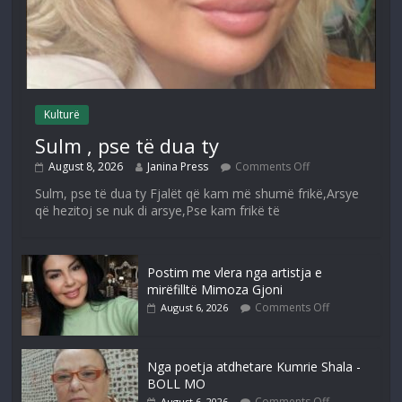
Kulturë
Sulm , pse të dua ty
August 8, 2026
Janina Press
Comments Off
Sulm, pse të dua ty Fjalët që kam më shumë frikë,Arsye
që hezitoj se nuk di arsye,Pse kam frikë të
Postim me vlera nga artistja e
mirëfilltë Mimoza Gjoni
Comments Off
August 6, 2026
Nga poetja atdhetare Kumrie Shala -
BOLL MO
Comments Off
August 6, 2026