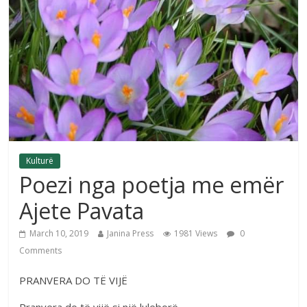
Kulturë
Poezi nga poetja me emër
Ajete Pavata
March 10, 2019
Janina Press
1981 Views
0
Comments
PRANVERA DO TË VIJË
Pranvera do të vijë si një luleborë,