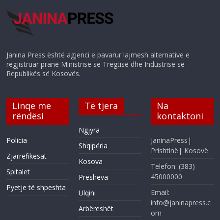
Janina Press është agjenci e pavarur lajmesh alternative e
regjistruar pranë Ministrisë së Tregtisë dhe Industrisë së
Republikës së Kosovës.
Linqe me
Të tjera
Na
rëndësi
kontaktoni
Ngjyra
Policia
JaninaPress|
Shqipëria
Prishtinë| Kosovë
Zjarrëfikësat
Kosova
Telefon: (383)
Spitalet
45000000
Presheva
Pyetje të shpeshta
Email:
Ulqini
info@janinapress.c
Arbëreshët
om