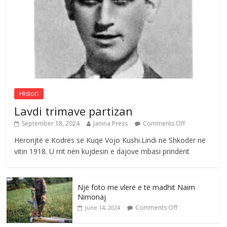
me mirenjohje nga Xhevdet Qeriqi Dega
e invalidëve në Fushë Kosovë
Comments Off
August 4, 2026
Sulm , pse të dua ty
Comments Off
August 8, 2026
Histori
Lavdi trimave partizan
September 18, 2024
Janina Press
Comments Off
Heronjtë e Kodrës së Kuqe Vojo Kushi.Lindi në Shkodër në
vitin 1918. U rrit nën kujdesin e dajove mbasi prindërit
Një foto me vlerë e të madhit Naim
Nimonaj
Comments Off
June 14, 2024