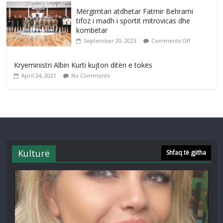
Mërgimtari atdhetar Fatmir Behrami
tifoz i madh i sportit mitrovicas dhe
kombëtar
September 20, 2023
Comments Off
Kryeministri Albin Kurti kujton ditën e tokës
April 24, 2021
No Comments
Kulturë
Shfaq të gjitha