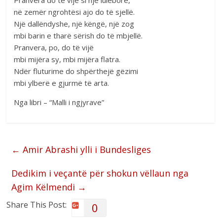
në zemër ngrohtësi ajo do të sjellë.
Një dallëndyshe, një këngë, një zog
mbi barin e tharë sërish do të mbjellë.
Pranvera, po, do të vijë
mbi mijëra sy, mbi mijëra flatra.
Ndër fluturime do shpërthejë gëzimi
mbi ylberë e gjurmë të arta.
Nga libri – “Malli i ngjyrave”
←
Amir Abrashi ylli i Bundesliges
Dedikim i veçantë për shokun vëllaun nga
Agim Këlmendi
→
Share This Post:
0