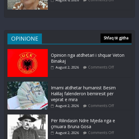
OPINIONE
Shfaq të gjitha
Opinion nga atdhetari i shquar Veton
Binakaj
Comments Off
August 2, 2026
Imami atdhetar humanist Besim
Halilaj falenderon bëmiresit për
veprat e mira
Comments Off
August 2, 2026
Për Rilindasin Ndre Mjeda nga e
çmuara Bruna Gosa
Comments Off
August 2, 2026