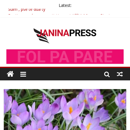
Latest:
Sulm , pse të dua ty
Postim me vlera nga artistja e mirëfilltë Mimoza Gjoni
Nga poetja atdhetare Kumrie Shala -BOLL MO
Nga Elmije Ajazi e nderuar
Brahim Çekaj njē veprimtar i respektuar i çeshtjës kombëtare