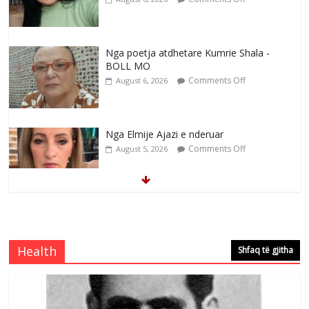
Nga poetja atdhetare Kumrie Shala -
BOLL MO
Comments Off
August 6, 2026
Nga Elmije Ajazi e nderuar
Comments Off
August 5, 2026
Brahim Çekaj njē veprimtar i respektuar i
çeshtjës kombëtare
Comments Off
August 5, 2026
Health
Shfaq të gjitha
Çlirimtari Mentor Mushkolaj nderohet