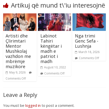
Artikuj që mund t\'iu interesojnë
Artisti dhe
Labinot
Nga trimi
Çlirimtari
Tahiri
Genc Sefa -
Mentor
këngëtar i
Lushnja
Mushkolaj
madh e
March 18, 2026
vazhdon me
patriot i
Comments Off
mbrëmje
madh
muzikore
August 10, 2022
May 9, 2026
Comments Off
Comments Off
Leave a Reply
You must be
logged in
to post a comment.