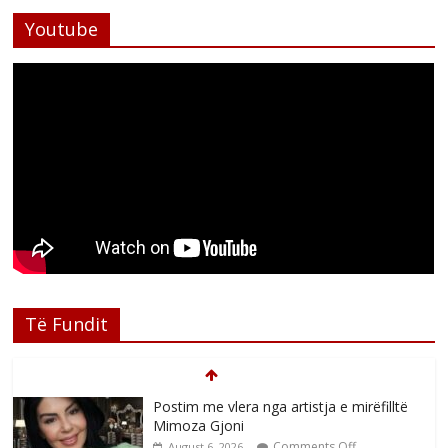
Youtube
Të Fundit
Postim me vlera nga artistja e mirëfilltë
Mimoza Gjoni
Comments Off
August 6, 2026