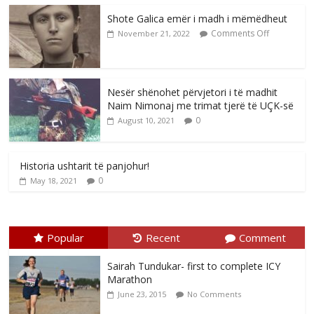
Shote Galica emër i madh i mëmëdheut
Comments Off
November 21, 2022
Nesër shënohet përvjetori i të madhit
Naim Nimonaj me trimat tjerë të UÇK-së
0
August 10, 2021
Historia ushtarit të panjohur!
0
May 18, 2021
Popular
Recent
Comment
Sairah Tundukar- first to complete ICY
Marathon
June 23, 2015
No Comments