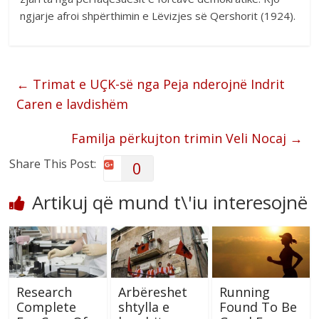
ngjarje afroi shpërthimin e Lëvizjes së Qershorit (1924).
←
Trimat e UÇK-së nga Peja nderojnë Indrit
Caren e lavdishëm
Familja përkujton trimin Veli Nocaj
→
Share This Post:
0
Artikuj që mund t\'iu interesojnë
Research
Arbëreshet
Running
Complete
shtylla e
Found To Be