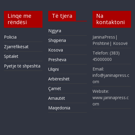
Linqe me
Të tjera
Na
rëndësi
kontaktoni
Ngjyra
Policia
JaninaPress|
Shqipëria
Prishtinë| Kosovë
Zjarrëfikësat
Kosova
Telefon: (383)
Spitalet
45000000
Presheva
Pyetje të shpeshta
Email:
Ulqini
info@janinapress.c
Arbëreshët
om
Çamët
Website:
www.janinapress.c
Arnautët
om
Maqedonia