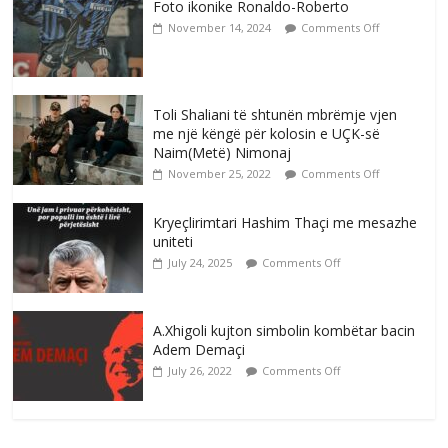
Foto ikonike Ronaldo-Roberto
November 14, 2024
Comments Off
Toli Shaliani të shtunën mbrëmje vjen
me një këngë për kolosin e UÇK-së
Naim(Metë) Nimonaj
November 25, 2022
Comments Off
Kryeçlirimtari Hashim Thaçi me mesazhe
uniteti
July 24, 2025
Comments Off
A.Xhigoli kujton simbolin kombëtar bacin
Adem Demaçi
July 26, 2022
Comments Off