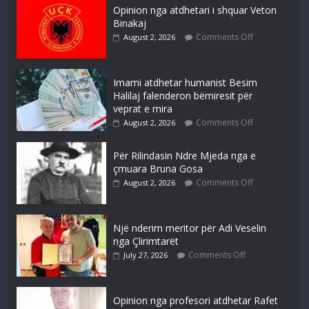
Opinion nga atdhetari i shquar Veton
Binakaj
Comments Off
August 2, 2026
Imami atdhetar humanist Besim
Halilaj falenderon bëmiresit për
veprat e mira
Comments Off
August 2, 2026
Për Rilindasin Ndre Mjeda nga e
çmuara Bruna Gosa
Comments Off
August 2, 2026
Një nderim meritor për Adi Veselin
nga Çlirimtarët
Comments Off
July 27, 2026
Opinion nga profesori atdhetar Rafet