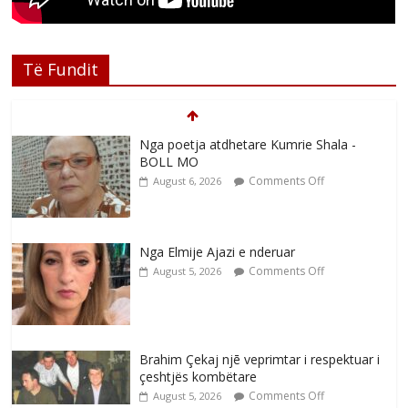
Të Fundit
Nga poetja atdhetare Kumrie Shala -
BOLL MO
Comments Off
August 6, 2026
Nga Elmije Ajazi e nderuar
Comments Off
August 5, 2026
Brahim Çekaj njē veprimtar i respektuar i
çeshtjës kombëtare
Comments Off
August 5, 2026