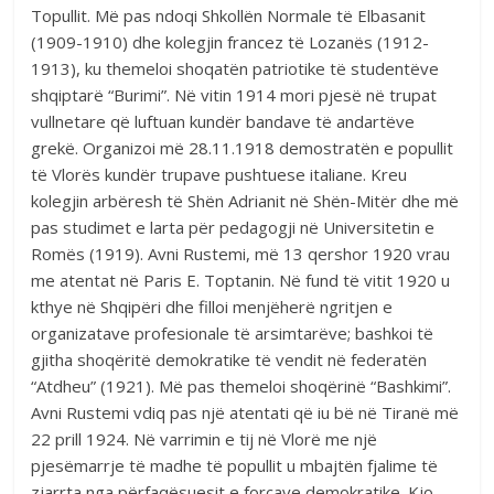
Topullit. Më pas ndoqi Shkollën Normale të Elbasanit
(1909-1910) dhe kolegjin francez të Lozanës (1912-
1913), ku themeloi shoqatën patriotike të studentëve
shqiptarë “Burimi”. Në vitin 1914 mori pjesë në trupat
vullnetare që luftuan kundër bandave të andartëve
grekë. Organizoi më 28.11.1918 demostratën e popullit
të Vlorës kundër trupave pushtuese italiane. Kreu
kolegjin arbëresh të Shën Adrianit në Shën-Mitër dhe më
pas studimet e larta për pedagogji në Universitetin e
Romës (1919). Avni Rustemi, më 13 qershor 1920 vrau
me atentat në Paris E. Toptanin. Në fund të vitit 1920 u
kthye në Shqipëri dhe filloi menjëherë ngritjen e
organizatave profesionale të arsimtarëve; bashkoi të
gjitha shoqëritë demokratike të vendit në federatën
“Atdheu” (1921). Më pas themeloi shoqërinë “Bashkimi”.
Avni Rustemi vdiq pas një atentati që iu bë në Tiranë më
22 prill 1924. Në varrimin e tij në Vlorë me një
pjesëmarrje të madhe të popullit u mbajtën fjalime të
zjarrta nga përfaqësuesit e forcave demokratike. Kjo