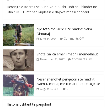
Heronjtë e Kodrës së Kuqe Vojo Kushi.Lindi në Shkodër në
vitin 1918. U rrit nën kujdesin e dajove mbasi prindërit
Një foto me vlerë e të madhit Naim
Nimonaj
Comments Off
June 14, 2024
Shote Galica emër i madh i mëmëdheut
Comments Off
November 21, 2022
Nesër shënohet përvjetori i të madhit
Naim Nimonaj me trimat tjerë të UÇK-së
0
August 10, 2021
Historia ushtarit të panjohur!