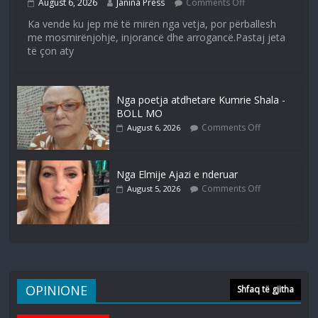
August 6, 2026
Janina Press
Comments Off
Ka vende ku jep më të mirën nga vetja, por përballesh
me mosmirënjohje, injorancë dhe arrogancë.Pastaj jeta
të çon aty
Nga poetja atdhetare Kumrie Shala -
BOLL MO
Comments Off
August 6, 2026
Nga Elmije Ajazi e nderuar
Comments Off
August 5, 2026
OPINIONE
Shfaq të gjitha