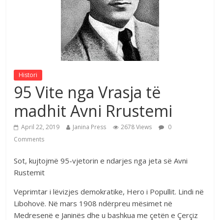
Histori
95 Vite nga Vrasja të
madhit Avni Rrustemi
April 22, 2019
Janina Press
2678 Views
0
Comments
Sot, kujtojmë 95-vjetorin e ndarjes nga jeta së Avni
Rustemit
Veprimtar i lëvizjes demokratike, Hero i Popullit. Lindi në
Libohovë. Në mars 1908 ndërpreu mësimet në
Medresenë e Janinës dhe u bashkua me çetën e Çerçiz