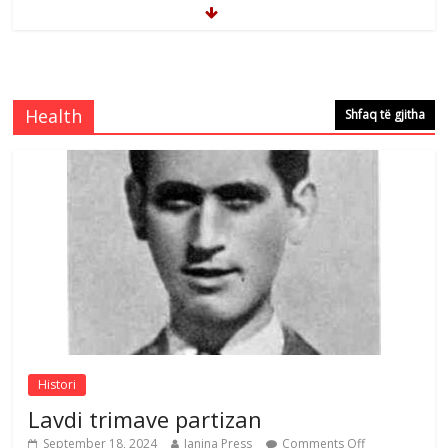
Çlirimtari Mentor Mushkolaj nderohet
me mirenjohje nga Xhevdet Qeriqi Dega
e invalidëve në Fushë Kosovë
Health
Shfaq të gjitha
Comments Off
August 4, 2026
Çlirimtari Agron Gërvalla me takime pune
në atdhe të shoqerisë Levizja
Comments Off
August 3, 2026
Postim me vlera nga artistja e mirëfilltë
Mimoza Gjoni
Comments Off
August 6, 2026
Histori
Lavdi trimave partizan
September 18, 2024
Janina Press
Comments Off