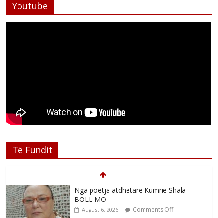
Youtube
Të Fundit
Nga poetja atdhetare Kumrie Shala -
BOLL MO
Comments Off
August 6, 2026