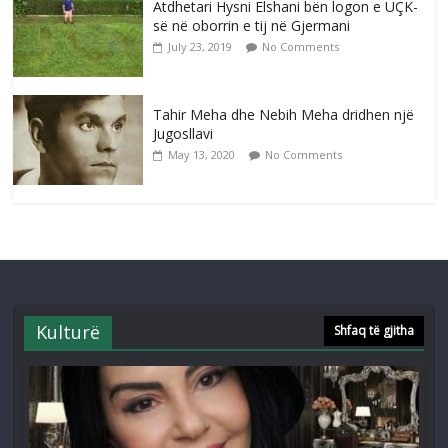
Atdhetari Hysni Elshani bën logon e UÇK-
së në oborrin e tij në Gjermani
July 23, 2019
No Comments
Tahir Meha dhe Nebih Meha dridhen një
Jugosllavi
May 13, 2020
No Comments
Kulturë
Shfaq të gjitha