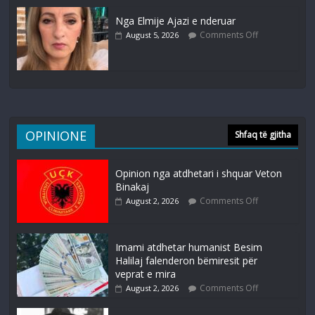
Nga Elmije Ajazi e nderuar
Comments Off
August 5, 2026
OPINIONE
Shfaq të gjitha
Opinion nga atdhetari i shquar Veton
Binakaj
Comments Off
August 2, 2026
Imami atdhetar humanist Besim
Halilaj falenderon bëmiresit për
veprat e mira
Comments Off
August 2, 2026