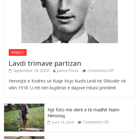
Comments Off
August 3, 2026
Postim me vlera nga artistja e mirëfilltë
Mimoza Gjoni
Comments Off
August 6, 2026
Histori
Lavdi trimave partizan
September 18, 2024
Janina Press
Comments Off
Heronjtë e Kodrës së Kuqe Vojo Kushi.Lindi në Shkodër në
vitin 1918. U rrit nën kujdesin e dajove mbasi prindërit
Një foto me vlerë e të madhit Naim
Nimonaj
Comments Off
June 14, 2024