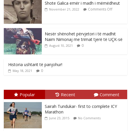
Shote Galica emër i madh i mëmëdheut
Comments Off
November 21, 2022
Nesër shënohet përvjetori i të madhit
Naim Nimonaj me trimat tjerë të UÇK-së
0
August 10, 2021
Historia ushtarit të panjohur!
0
May 18, 2021
Popular
Recent
Comment
Sairah Tundukar- first to complete ICY
Marathon
June 23, 2015
No Comments