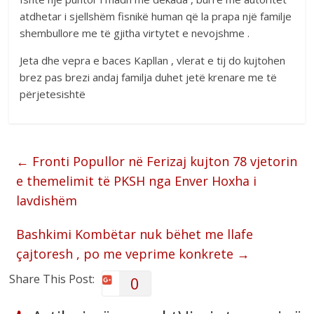
atdhetar i sjellshëm fisnikë human që la prapa një familje
shembullore me të gjitha virtytet e nevojshme .
Jeta dhe vepra e baces Kapllan , vlerat e tij do kujtohen
brez pas brezi andaj familja duhet jetë krenare me të
përjetesishtë
←
Fronti Popullor në Ferizaj kujton 78 vjetorin
e themelimit të PKSH nga Enver Hoxha i
lavdishëm
Bashkimi Kombëtar nuk bëhet me llafe
çajtoresh , po me veprime konkrete
→
Share This Post:
0