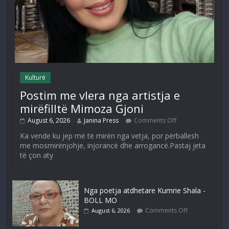
Kulturë
Postim me vlera nga artistja e
mirëfilltë Mimoza Gjoni
August 6, 2026
Janina Press
Comments Off
Ka vende ku jep më të mirën nga vetja, por përballesh
me mosmirënjohje, injorancë dhe arrogancë.Pastaj jeta
të çon aty
Nga poetja atdhetare Kumrie Shala -
BOLL MO
Comments Off
August 6, 2026