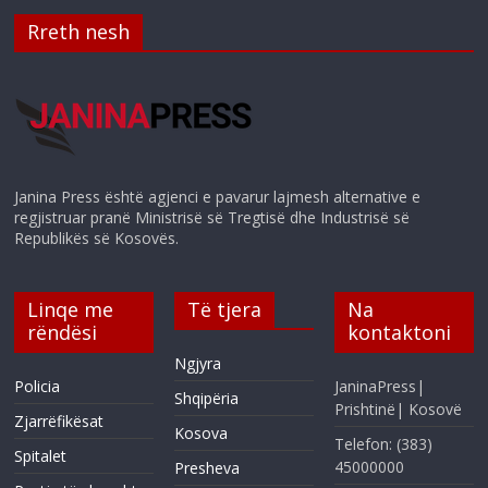
Rreth nesh
Janina Press është agjenci e pavarur lajmesh alternative e
regjistruar pranë Ministrisë së Tregtisë dhe Industrisë së
Republikës së Kosovës.
Linqe me
Të tjera
Na
rëndësi
kontaktoni
Ngjyra
Policia
JaninaPress|
Shqipëria
Prishtinë| Kosovë
Zjarrëfikësat
Kosova
Telefon: (383)
Spitalet
45000000
Presheva