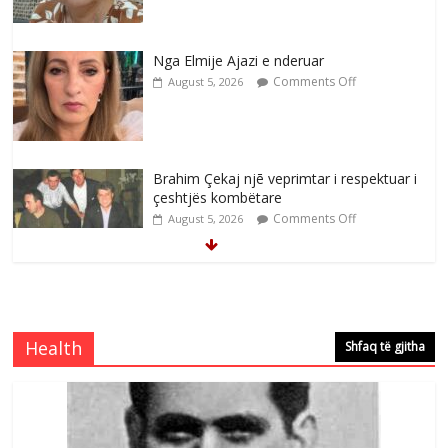
Nga Elmije Ajazi e nderuar
Comments Off
August 5, 2026
Brahim Çekaj njē veprimtar i respektuar i
çeshtjës kombëtare
Comments Off
August 5, 2026
Çlirimtari Mentor Mushkolaj nderohet
me mirenjohje nga Xhevdet Qeriqi Dega
e invalidëve në Fushë Kosovë
Health
Shfaq të gjitha
Comments Off
August 4, 2026
Çlirimtari Agron Gërvalla me takime pune
në atdhe të shoqerisë Levizja