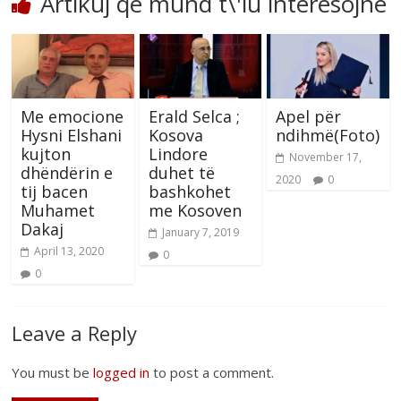
Artikuj që mund t\'iu interesojnë
Me emocione
Erald Selca ;
Apel për
Hysni Elshani
Kosova
ndihmë(Foto)
kujton
Lindore
November 17,
dhëndërin e
duhet të
2020
0
tij bacen
bashkohet
Muhamet
me Kosoven
Dakaj
January 7, 2019
April 13, 2020
0
0
Leave a Reply
You must be
logged in
to post a comment.