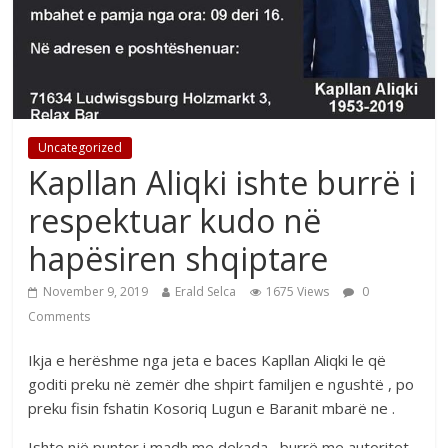
Uncategorized
Kapllan Aliqki ishte burrë i
respektuar kudo në
hapësiren shqiptare
November 9, 2019
Erald Selca
1675 Views
0
Comments
Ikja e herëshme nga jeta e baces Kapllan Aliqki le që
goditi preku në zemër dhe shpirt familjen e ngushtë , po
preku fisin fshatin Kosoriq Lugun e Baranit mbarë ne .
Ishte një puntor i madh me dekada , burrë me autoritet