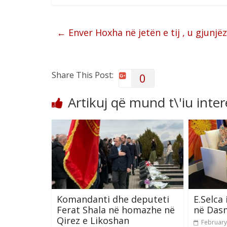
←
Enver Hoxha në jetën e tij , u gjun
Share This Post:
0
Artikuj që mund t\'iu inte
Komandanti dhe deputeti
E.Selca 
Ferat Shala në homazhe në
në Das
Qirez e Likoshan
February