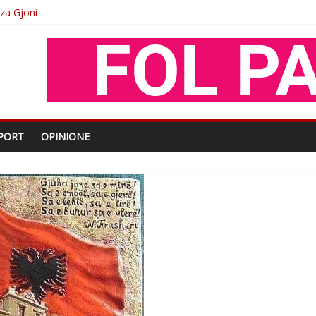
oza Gjoni
O
shtjës kombëtare
enjohje nga Xhevdet Qeriqi Dega e invalidëve në Fushë Kosovë
PORT
OPINIONE