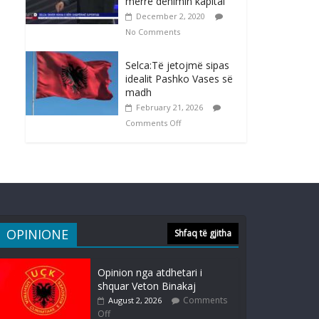
merrë dënimin kapital
December 2, 2020
No Comments
Selca:Të jetojmë sipas
idealit Pashko Vases së
madh
February 21, 2026
Comments Off
OPINIONE
Shfaq të gjitha
Opinion nga atdhetari i
shquar Veton Binakaj
Comments
August 2, 2026
Off