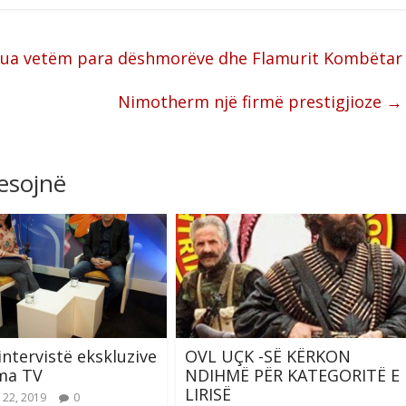
jëzua vetëm para dëshmorëve dhe Flamurit Kombëtar
Nimotherm një firmë prestigjioze
→
resojnë
intervistë ekskluzive
OVL UÇK -SË KËRKON
ma TV
NDIHMË PËR KATEGORITË E
LIRISË
 22, 2019
0