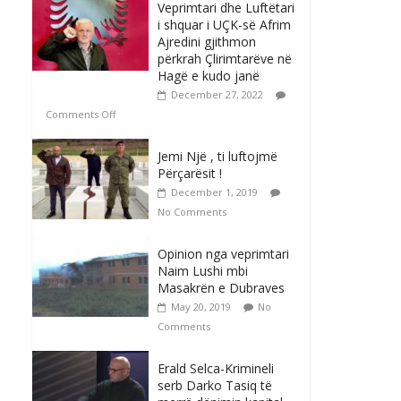
Veprimtari dhe Luftëtari
i shquar i UÇK-së Afrim
Ajredini gjithmon
përkrah Çlirimtarëve në
Hagë e kudo janë
December 27, 2022
Comments Off
Jemi Një , ti luftojmë
Përçarësit !
December 1, 2019
No Comments
Opinion nga veprimtari
Naim Lushi mbi
Masakrën e Dubraves
May 20, 2019
No
Comments
Erald Selca-Krimineli
serb Darko Tasiq të