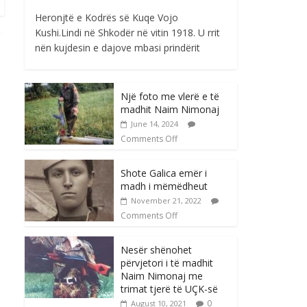
Heronjtë e Kodrës së Kuqe Vojo
Kushi.Lindi në Shkodër në vitin 1918. U rrit
nën kujdesin e dajove mbasi prindërit
Një foto me vlerë e të
madhit Naim Nimonaj
June 14, 2024
Comments Off
Shote Galica emër i
madh i mëmëdheut
November 21, 2022
Comments Off
Nesër shënohet
përvjetori i të madhit
Naim Nimonaj me
trimat tjerë të UÇK-së
0
August 10, 2021