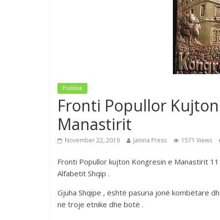
Politikë
Fronti Popullor Kujton
Manastirit
November 22, 2019
Janina Press
1571 Views
Fronti Popullor kujton Kongresin e Manastirit 11
Alfabetit Shqip .
Gjuha Shqipe , është pasuria jonë kombëtare dhe
në troje etnike dhe botë .