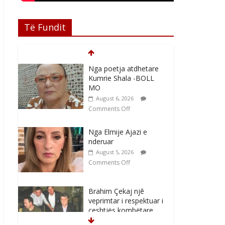
Të Fundit
Nga poetja atdhetare
Kumrie Shala -BOLL
MO
August 6, 2026
Comments Off
Nga Elmije Ajazi e
nderuar
August 5, 2026
Comments Off
Brahim Çekaj njē
veprimtar i respektuar i
çeshtjës kombëtare
August 5, 2026