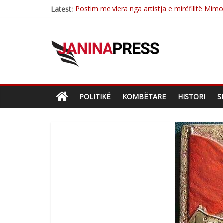
Postim me vlera nga artistja e mirëfilltë Mim
Latest:
Nga poetja atdhetare Kumrie Shala -BOLL M
Nga Elmije Ajazi e nderuar
Brahim Çekaj njē veprimtar i respektuar i çe
Çlirimtari Mentor Mushkolaj nderohet me mir
POLITIKË
KOMBËTARE
HISTORI
S