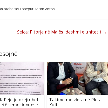
n atdhetari i paepur Anton Antoni
Selca: Fitorja në Malësi dëshmi e unitetit
→
resojnë
-Pejë ju drejtohet
Takime me vlera në Plus
letër emocionuese
Kult