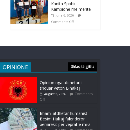
Kanita Spahiu
Kampione me meritë
June 6, 2026
Comments Off
OPINIONE
Shfaq të gjitha
Opinion nga atdhetari i
shquar Veton Binakaj
Comments
August 2, 2026
Off
Imami atdhetar humanist
Besim Halilaj falenderon
bëmiresit për veprat e mira