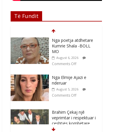
Të Fundit
Nga poetja atdhetare
Kumrie Shala -BOLL
MO
August 6, 2026
Comments Off
Nga Elmije Ajazi e
nderuar
August 5, 2026
Comments Off
Brahim Çekaj njē
veprimtar i respektuar i
çeshtjës kombëtare
August 5, 2026