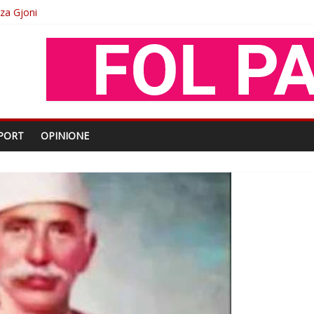
oza Gjoni
O
shtjës kombëtare
enjohje nga Xhevdet Qeriqi Dega e invalidëve në Fushë Kosovë
PORT
OPINIONE