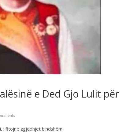
lësinë e Ded Gjo Lulit për
omments
i, i fitojnë zgjedhjet bindshëm