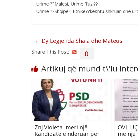
Urime ??Malesi, Urime Tuzi??
Urime ??Shqiperi Etnike??kështu shkruan dhe uro
←
Dy Legjenda Shala dhe Mateus
Share This Post:
0
Artikuj që mund t\'iu inte
Znj.Violeta Imeri një
OVL UÇK
Kandidate e nderuar për
me një 