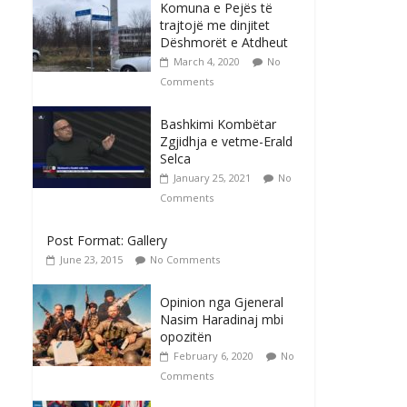
Komuna e Pejës të
trajtojë me dinjitet
Dëshmorët e Atdheut
March 4, 2020
No
Comments
Bashkimi Kombëtar
Zgjidhja e vetme-Erald
Selca
January 25, 2021
No
Comments
Post Format: Gallery
June 23, 2015
No Comments
Opinion nga Gjeneral
Nasim Haradinaj mbi
opozitën
February 6, 2020
No
Comments