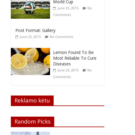
World Cup
June 23, 2015
No
Comments
Post Format: Gallery
June 23, 2015
No Comments
Lemon Found To Be
Most Reliable To Cure
Diseases
June 23, 2015
No
Comments
Reklamo këtu
Random Picks