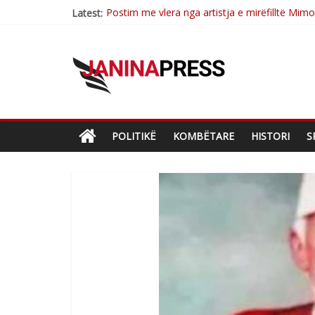
Postim me vlera nga artistja e mirëfilltë Mim
Latest:
Nga poetja atdhetare Kumrie Shala -BOLL M
Nga Elmije Ajazi e nderuar
Brahim Çekaj njē veprimtar i respektuar i çe
Çlirimtari Mentor Mushkolaj nderohet me mir
POLITIKË
KOMBËTARE
HISTORI
S