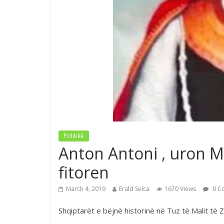
Politikë
Anton Antoni , uron Ma
fitoren
March 4, 2019
Erald Selca
1670 Views
0 C
Shqiptarët e bëjnë historinë në Tuz të Malit të Z