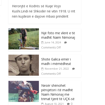
Heronjtë e Kodrës së Kuqe Vojo
Kushi.Lindi në Shkodër në vitin 1918. U rrit
nën kujdesin e dajove mbasi prindërit
Një foto me vlerë e të
madhit Naim Nimonaj
June 14, 2024
Comments Off
Shote Galica emër i
madh i mëmëdheut
November 21, 2022
Comments Off
Nesër shënohet
përvjetori i të madhit
Naim Nimonaj me
trimat tjerë të UÇK-së
0
August 10, 2021