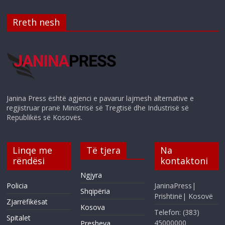
Rreth nesh
Janina Press është agjenci e pavarur lajmesh alternative e
regjistruar pranë Ministrisë së Tregtisë dhe Industrisë së
Republikës së Kosovës.
Linqe me
Të tjera
Na
rëndësi
kontaktoni
Ngjyra
Policia
JaninaPress|
Shqipëria
Prishtinë| Kosovë
Zjarrëfikësat
Kosova
Telefon: (383)
Spitalet
45000000
Presheva