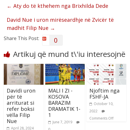
←
Aty do të kthehem nga Brixhilda Dede
David Nue i uron mirëseardhje në Zvicër të
madhit Filip Nue
→
Share This Post:
0
Artikuj që mund t\'iu interesojnë
Davidi uron
MALI I ZI -
Njoftim nga
për të
KOSOVA
FSHF-JA
arriturat si
BARAZIM
October 10,
refer boksi
DRAMATIK 1-
2022
vëlla Filip
1
Comments Off
Nue
June 7, 2019
April 28, 2024
0