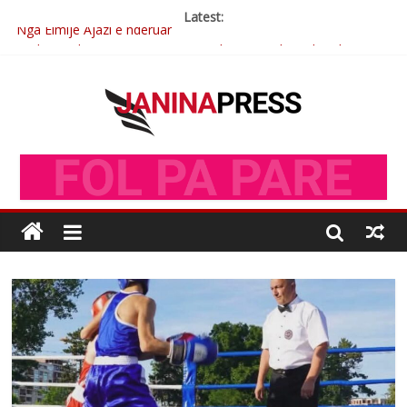
Latest:
Nga Elmije Ajazi e nderuar
Brahim Çekaj njē veprimtar i respektuar i çeshtjës kombëtare
Çlirimtari Mentor Mushkolaj nderohet me mirenjohje nga
Xhevdet Qeriqi Dega e invalidëve në Fushë Kosovë
Çlirimtari Agron Gërvalla me takime pune në atdhe të shoqerisë
Levizja
Mimoza Gjoni artiste e mirëfilltë e këngës shqiptare