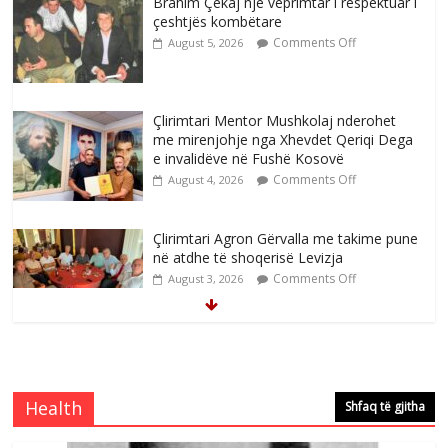
Brahim Çekaj njē veprimtar i respektuar i
çeshtjës kombëtare
Comments Off
August 5, 2026
Çlirimtari Mentor Mushkolaj nderohet
me mirenjohje nga Xhevdet Qeriqi Dega
e invalidëve në Fushë Kosovë
Comments Off
August 4, 2026
Çlirimtari Agron Gërvalla me takime pune
në atdhe të shoqerisë Levizja
Comments Off
August 3, 2026
Mimoza Gjoni artiste e mirëfilltë e
këngës shqiptare
Comments Off
August 3, 2026
Health
Shfaq të gjitha