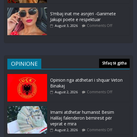
S’mbaj inat me asnjëri -Ganimete
Jakupi poete e respektuar
Comments Off
August 3, 2026
OPINIONE
Shfaq të gjitha
Opinion nga atdhetari i shquar Veton
Binakaj
Comments Off
August 2, 2026
Imami atdhetar humanist Besim
Halilaj falenderon bëmiresit për
veprat e mira
Comments Off
August 2, 2026