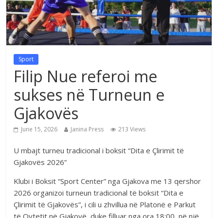
Sport
Filip Nue referoi me
sukses në Turneun e
Gjakovës
June 15, 2026
Janina Press
213 Views
U mbajt turneu tradicional i boksit “Dita e Çlirimit të
Gjakovës 2026”
Klubi i Boksit “Sport Center” nga Gjakova me 13 qershor
2026 organizoi turneun tradicional të boksit “Dita e
Çlirimit të Gjakovës”, i cili u zhvillua në Platonë e Parkut
të Qytetit në Gjakovë, duke filluar nga ora 18:00, në një