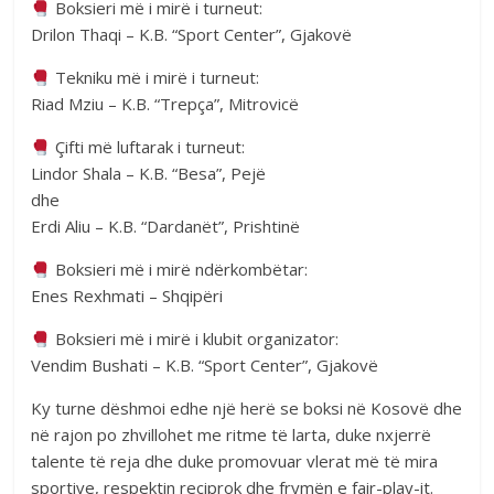
Boksieri më i mirë i turneut:
Drilon Thaqi – K.B. “Sport Center”, Gjakovë
Tekniku më i mirë i turneut:
Riad Mziu – K.B. “Trepça”, Mitrovicë
Çifti më luftarak i turneut:
Lindor Shala – K.B. “Besa”, Pejë
dhe
Erdi Aliu – K.B. “Dardanët”, Prishtinë
Boksieri më i mirë ndërkombëtar:
Enes Rexhmati – Shqipëri
Boksieri më i mirë i klubit organizator:
Vendim Bushati – K.B. “Sport Center”, Gjakovë
Ky turne dëshmoi edhe një herë se boksi në Kosovë dhe
në rajon po zhvillohet me ritme të larta, duke nxjerrë
talente të reja dhe duke promovuar vlerat më të mira
sportive, respektin reciprok dhe frymën e fair-play-it.