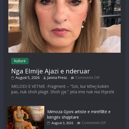
Kulturë
Nga Elmije Ajazi e nderuar
August 5, 2026
Janina Press
Comments Off
MELODI E VETME -Fragment – “Sot, kur kthej kokën
pas, nuk shoh plagë. Shoh yje.” Jeta ime nuk nisi thjesht
Mimoza Gjoni artiste e mirëfilltë e
këngës shqiptare
Comments Off
August 3, 2026