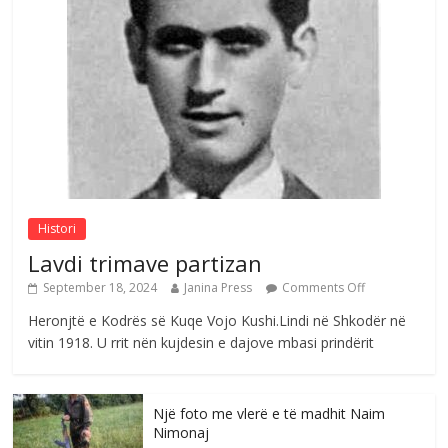
S’mbaj inat me asnjëri -Ganimete Jakupi
poete e respektuar
Comments Off
August 3, 2026
Nga Elmije Ajazi e nderuar
Comments Off
August 5, 2026
Histori
Lavdi trimave partizan
September 18, 2024
Janina Press
Comments Off
Heronjtë e Kodrës së Kuqe Vojo Kushi.Lindi në Shkodër në
vitin 1918. U rrit nën kujdesin e dajove mbasi prindërit
Një foto me vlerë e të madhit Naim
Nimonaj