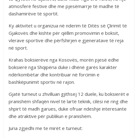
atmosferë festive dhe me pjesëmarrje të madhe të
dashamirëve të sportit.
Ky aktivitet u organizua në nderim të Ditës së Çlirimit të
Gjakovës dhe kishte për qëllim promovimin e boksit,
vlerave sportive dhe përfshirjen e gjeneratave të reja
në sport.
Krahas boksierëve nga Kosovës, morën pjesë edhe
boksierë nga Shqipëria duke i dhënë garës karakter
ndërkombëtar dhe kontribuar në forcimin e
bashkëpunimit sportiv në rajon.
Gjatë turneut u zhvilluan gjithsej 12 duele, ku boksierët e
pranishëm shfaqën nivel të lartë teknik, cilësi në ring dhe
shpirt të madh garues, duke ofruar ndeshje interesante
dhe atraktive për publikun e pranishëm.
Juria zgjedhi me te mirët e turneut: