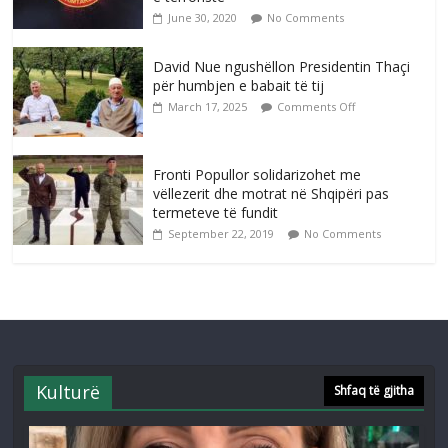
June 30, 2020
No Comments
David Nue ngushëllon Presidentin Thaçi
për humbjen e babait të tij
March 17, 2025
Comments Off
Fronti Popullor solidarizohet me
vëllezerit dhe motrat në Shqipëri pas
termeteve të fundit
September 22, 2019
No Comments
Kulturë
Shfaq të gjitha