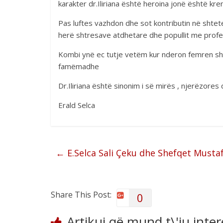
karakter dr.Iliriana është heroina jonë është kre
Pas luftes vazhdon dhe sot kontributin në shte
herë shtresave atdhetare dhe popullit me profes
Kombi ynë ec tutje vetëm kur nderon femren sh
famëmadhe
Dr.Iliriana është sinonim i së mirës , njerëzores
Erald Selca
←
E.Selca Sali Çeku dhe Shefqet Mustaf
Share This Post:
0
Artikuj që mund t\'iu inte