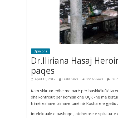
Opinione
Dr.Iliriana Hasaj Hero
paqes
April 18, 2019
Erald Selca
3916 Views
0 C
Kam shkruar edhe me parë për bashkëluftëtaren ti
dha kontribut për kombin dhe UÇK -në me bistu
trimëreshave trimave tanë në Koshare e gjetiu .
Intelektuale e pashoqe , atdhetare e spikatur 