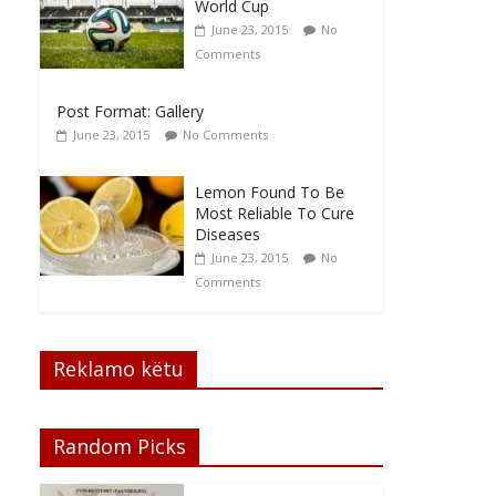
World Cup
June 23, 2015
No
Comments
Post Format: Gallery
June 23, 2015
No Comments
Lemon Found To Be
Most Reliable To Cure
Diseases
June 23, 2015
No
Comments
Reklamo këtu
Random Picks