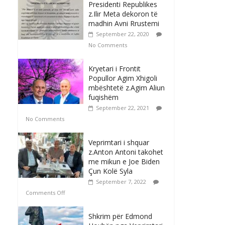
Presidenti Republikes
z.Ilir Meta dekoron të
madhin Avni Rrustemi
September 22, 2020
No Comments
Kryetari i Frontit
Popullor Agim Xhigoli
mbështetë z.Agim Aliun
fuqishëm
September 22, 2021
No Comments
Veprimtari i shquar
z.Anton Antoni takohet
me mikun e Joe Biden
Çun Kolë Syla
September 7, 2022
Comments Off
Shkrim për Edmond