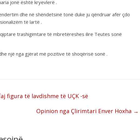
naria jonë është kryevlerë .
tendertim dhe në shëndetsinë tonë duke ju qëndruar afër çdo
ionalizëm të lartë .
qiptare trashigimtare të mbretëreshes ilire Teutes sonë
 dhe një nga gjërat më pozitive të shoqërisë sonë .
aj figura të lavdishme të UÇK -së
Opinion nga Çlirimtari Enver Hoxha
→
resojnë