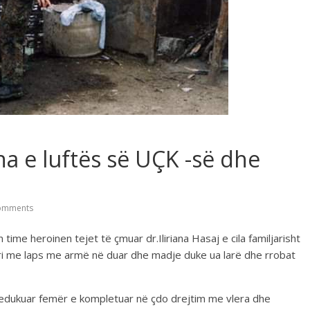
ina e luftës së UÇK -së dhe
omments
me heroinen tejet të çmuar dr.Iliriana Hasaj e cila familjarisht
ri me laps me armë në duar dhe madje duke ua larë dhe rrobat
e edukuar femër e kompletuar në çdo drejtim me vlera dhe