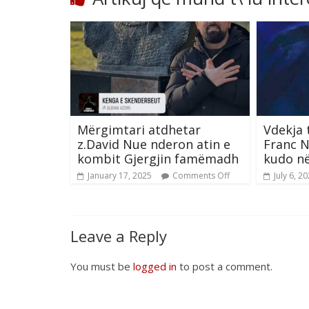
Mërgimtari atdhetar
Vdekja 
z.David Nue nderon atin e
Franc N
kombit Gjergjin famëmadh
kudo në
January 17, 2025
Comments Off
July 6, 2
Leave a Reply
You must be
logged in
to post a comment.