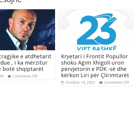
tragjike e atdhetarit
Kryetari i Frontit Popullor
due , i ka mërzitur
shoku Agim Xhigoli uron
 botë shqiptarët
përvjetorin e PDK -së dhe
kërkon Liri për Çlirimtarët
026
Comments Off
October 10, 2022
Comments Off