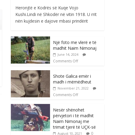
Heronjtë e Kodrës së Kuqe Vojo
Kushi.Lindi në Shkodër në vitin 1918. U rrit
nën kujdesin e dajove mbasi prindërit
Një foto me vlerë e të
madhit Naim Nimonaj
June 14, 2024
Comments Off
Shote Galica emër i
madh i mëmëdheut
November 21, 2022
Comments Off
Nesër shënohet
përvjetori i të madhit
Naim Nimonaj me
trimat tjerë të UÇK-së
0
August 10, 2021