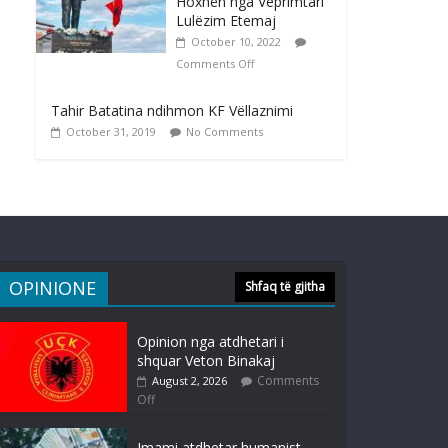
Hoxhën nga Veprimtari
Lulëzim Etemaj
October 10, 2022
Comments Off
Tahir Batatina ndihmon KF Vëllaznimi
October 31, 2019
No Comments
OPINIONE
Shfaq të gjitha
Opinion nga atdhetari i
shquar Veton Binakaj
Comments
August 2, 2026
Off
Imami atdhetar humanist