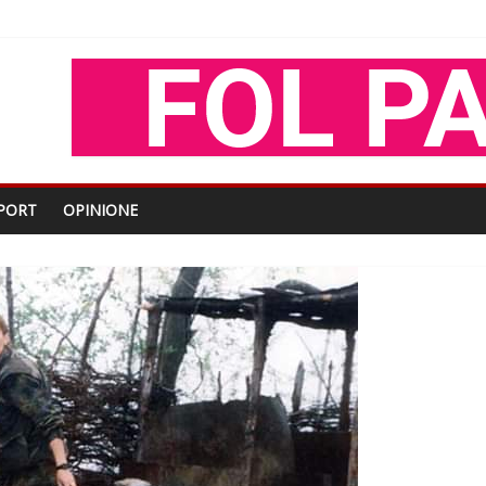
oza Gjoni
O
shtjës kombëtare
PORT
OPINIONE