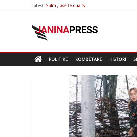
Sulm , pse të dua ty
Latest:
Postim me vlera nga artistja e mirëfilltë Mim
Nga poetja atdhetare Kumrie Shala -BOLL M
Nga Elmije Ajazi e nderuar
Brahim Çekaj njē veprimtar i respektuar i çe
POLITIKË
KOMBËTARE
HISTORI
S