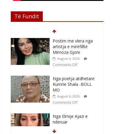
Të Fundit
Postim me vlera nga
artistja e mirëfilltë
Mimoza Gjoni
August 6, 2026
Comments Off
Nga poetja atdhetare
Kumrie Shala -BOLL
MO
August 6, 2026
Comments Off
Nga Elmije Ajazi e
nderuar
August 5, 2026