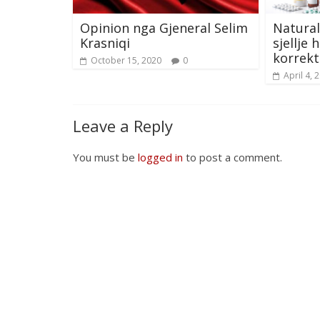
Opinion nga Gjeneral Selim
Natural
Krasniqi
sjellje
korrekt
October 15, 2020
0
April 4, 
Leave a Reply
You must be
logged in
to post a comment.