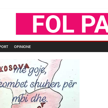
oza Gjoni
O
shtjës kombëtare
PORT
OPINIONE