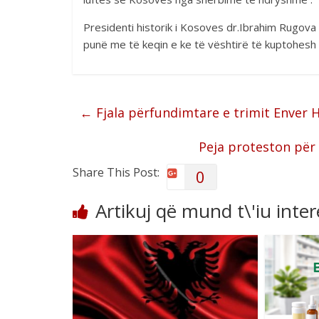
Presidenti historik i Kosoves dr.Ibrahim Rugov
punë me të keqin e ke të vështirë të kuptohesh
←
Fjala përfundimtare e trimit Enver H
Peja proteston për 
Share This Post:
0
Artikuj që mund t\'iu inte