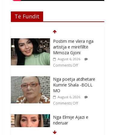
Të Fundit
Postim me vlera nga
artistja e mirëfilltë
Mimoza Gjoni
August 6, 2026
Comments Off
Nga poetja atdhetare
Kumrie Shala -BOLL
MO
August 6, 2026
Comments Off
Nga Elmije Ajazi e
nderuar
August 5, 2026