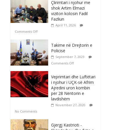
Çlirimtari i njohur me
shok Artim Elmazi
viziton kolosin Fadil
Fazliun
April 11, 2026
Comments Off
Takime në Drejtorin e
Policisë
September 7, 2023
Comments Off
Veprimtari dhe Luftëtari
i njohur i UÇK-së Afrim
Ajredini uron kombin
për 28 Nëntorin e
lavdishëm
November 27, 2020
No Comments
Gjergj Kastrioti -