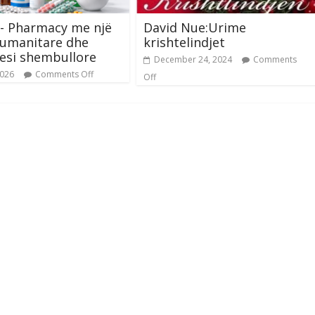
- Pharmacy me një
David Nue:Urime
 humanitare dhe
krishtelindjet
esi shembullore
December 24, 2024
Comments
2026
Comments Off
Off