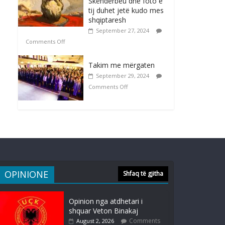
Skënderbeu dhe foto e
tij duhet jetë kudo mes
shqiptaresh
September 27, 2024
Comments Off
Takim me mërgaten
September 29, 2024
Comments Off
OPINIONE
Shfaq të gjitha
Opinion nga atdhetari i
shquar Veton Binakaj
Comments
August 2, 2026