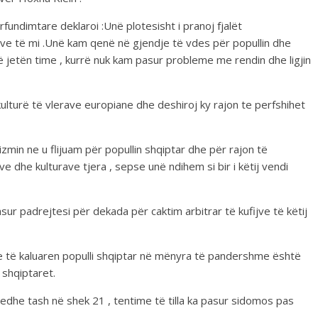
rfundimtare deklaroi :Unë plotesisht i pranoj fjalët
ve të mi .Unë kam qenë në gjendje të vdes për popullin dhe
ë jetën time , kurrë nuk kam pasur probleme me rendin dhe ligjin
 kulturë të vlerave europiane dhe deshiroj ky rajon te perfshihet
min ne u flijuam për popullin shqiptar dhe për rajon të
e dhe kulturave tjera , sepse unë ndihem si bir i këtij vendi
ur padrejtesi për dekada për caktim arbitrar të kufijve të këtij
 të kaluaren populli shqiptar në mënyra të pandershme është
 shqiptaret.
dhe tash në shek 21 , tentime të tilla ka pasur sidomos pas