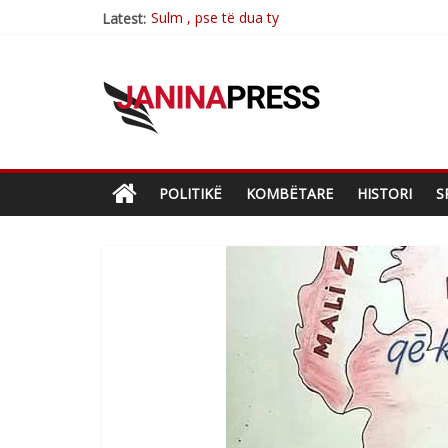
Sulm , pse të dua ty
Latest:
Postim me vlera nga artistja e mirëfilltë Mim
Nga poetja atdhetare Kumrie Shala -BOLL M
Nga Elmije Ajazi e nderuar
Brahim Çekaj njē veprimtar i respektuar i çe
POLITIKË
KOMBËTARE
HISTORI
S