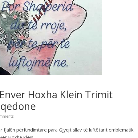
 Enver Hoxha Klein Trimit
Maqedone
mments
ar fjalën përfundimtare para Gjyqit sllav të luftëtarit emblematik
nver Hoxha Klein .