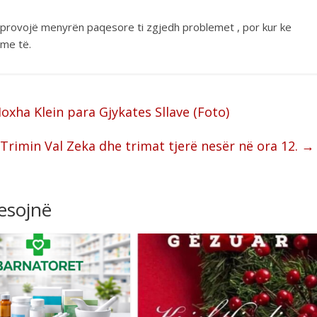
a provojë menyrën paqesore ti zgjedh problemet , por kur ke
 me të.
oxha Klein para Gjykates Sllave (Foto)
Trimin Val Zeka dhe trimat tjerë nesër në ora 12.
→
resojnë