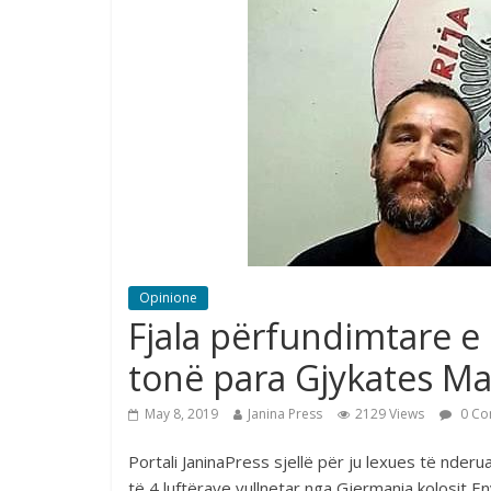
Opinione
Fjala përfundimtare e
tonë para Gjykates 
May 8, 2019
Janina Press
2129 Views
0 Co
Portali JaninaPress sjellë për ju lexues të nderu
të 4 luftërave vullnetar nga Gjermania kolosit E