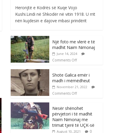
Heronjtë e Kodrës së Kuqe Vojo
Kushi.Lindi në Shkodër në vitin 1918. U rrit
nën kujdesin e dajove mbasi prindërit
Një foto me vlerë e të
madhit Naim Nimonaj
June 14, 2024
Comments Off
Shote Galica emër i
madh i mëmëdheut
November 21, 2022
Comments Off
Nesër shënohet
përvjetori i të madhit
Naim Nimonaj me
trimat tjerë të UÇK-së
0
August 10, 2021