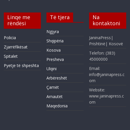
Linqe me
Të tjera
Na
rëndësi
kontaktoni
Ngjyra
Policia
JaninaPress|
Shqipëria
Prishtinë| Kosovë
Zjarrëfikësat
Kosova
Telefon: (383)
Spitalet
45000000
Presheva
Pyetje të shpeshta
Email:
Ulqini
info@janinapress.c
Arbëreshët
om
Çamët
Website:
www.janinapress.c
Arnautët
om
Maqedonia