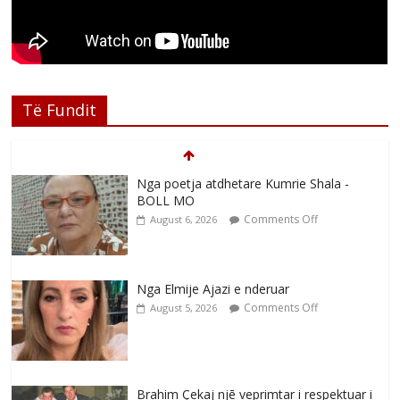
Të Fundit
Nga poetja atdhetare Kumrie Shala -
BOLL MO
Comments Off
August 6, 2026
Nga Elmije Ajazi e nderuar
Comments Off
August 5, 2026
Brahim Çekaj njē veprimtar i respektuar i