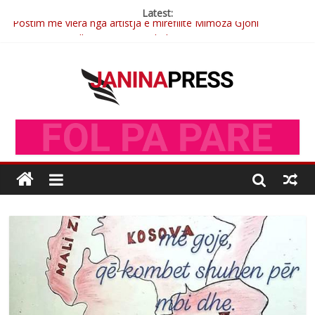
Latest:
Postim me vlera nga artistja e mirëfilltë Mimoza Gjoni
Nga poetja atdhetare Kumrie Shala -BOLL MO
Nga Elmije Ajazi e nderuar
Brahim Çekaj njē veprimtar i respektuar i çeshtjës kombëtare
Çlirimtari Mentor Mushkolaj nderohet me mirenjohje nga
Xhevdet Qeriqi Dega e invalidëve në Fushë Kosovë