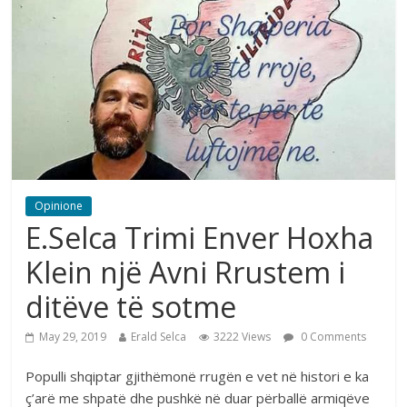
Opinione
E.Selca Trimi Enver Hoxha
Klein një Avni Rrustem i
ditëve të sotme
May 29, 2019
Erald Selca
3222 Views
0 Comments
Populli shqiptar gjithëmonë rrugën e vet në histori e ka
ç’arë me shpatë dhe pushkë në duar përballë armiqëve