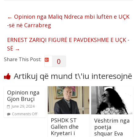
←
Opinion nga Maliq Ndreca mbi luftën e UÇK
-së në Carrabreg
ERNEST ZARIQI FIGURË E PAVDEKSHME E UÇK -
SË
→
Share This Post:
0
Artikuj që mund t\'iu interesojnë
Opinion nga
Gjon Bruçi
June 29, 2024
Comments Off
PSHDK ST
Vështrim nga
Gallen dhe
poetja
Kryetari i
shquar Eva