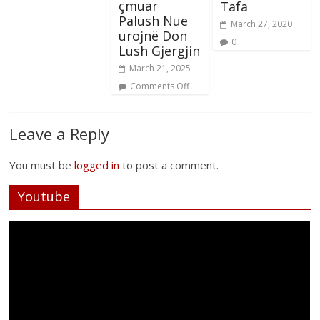
çmuar
Tafa
Palush Nue
March 27, 2020
urojnë Don
0
Lush Gjergjin
March 21, 2025
Comments Off
Leave a Reply
You must be
logged in
to post a comment.
Youtube