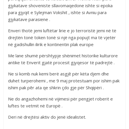
gjykatave shoveniste sllavomaqedone ishte si epoka
para gjyqit e Sylejman Vokshit , ishte si Avniu para
gjykatave parasiene .
Enveri thotë jemi luftëtar lirie e jo terroristë jemi në të
drejtën tonë token tonë si një nga popujt ma të vjetër
në gadishullin ilirik e kontinentin plak europe
Me lane shumë përshtypje shënimet historike kulturore
antike të Enverit gjatë procesit gjyqesor të padrejtë .
Ne si komb nuk kemi berë asgjē për këta djem dhe
duhet turperohemi , me 9 maj protestuam por ishim pak
ishim pak pēr ata qe shkrin çdo gje për Shqipëri .
Ne do angazhohemi në vijimesi për pengjet roberit e
luftes te vetmit në Europë .
Deri në drejtësi aktiv do jenë idealistet.