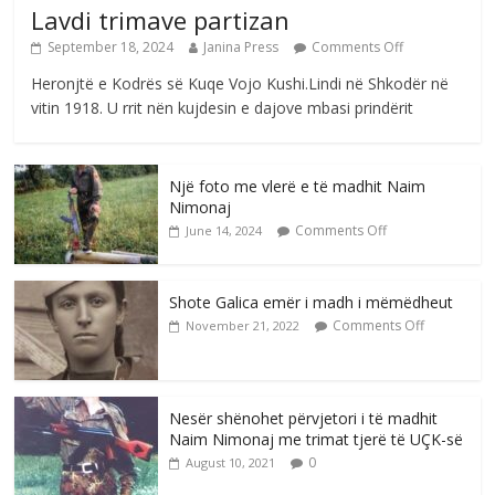
Lavdi trimave partizan
September 18, 2024
Janina Press
Comments Off
Heronjtë e Kodrës së Kuqe Vojo Kushi.Lindi në Shkodër në
vitin 1918. U rrit nën kujdesin e dajove mbasi prindërit
Një foto me vlerë e të madhit Naim
Nimonaj
Comments Off
June 14, 2024
Shote Galica emër i madh i mëmëdheut
Comments Off
November 21, 2022
Nesër shënohet përvjetori i të madhit
Naim Nimonaj me trimat tjerë të UÇK-së
0
August 10, 2021