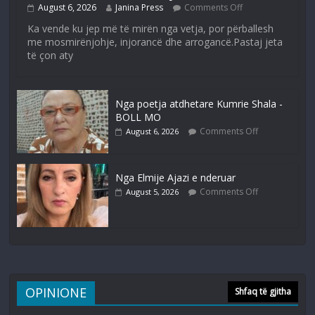
August 6, 2026
Janina Press
Comments Off
Ka vende ku jep më të mirën nga vetja, por përballesh
me mosmirënjohje, injorancë dhe arrogancë.Pastaj jeta
të çon aty
Nga poetja atdhetare Kumrie Shala -
BOLL MO
Comments Off
August 6, 2026
Nga Elmije Ajazi e nderuar
Comments Off
August 5, 2026
OPINIONE
Shfaq të gjitha