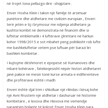
në trojet tona pellazgo-ilire -shqiptare .
Enver Hoxha Klein i takon një familje të arsimuar
punëtore dhe atdhetare me civilizim europian , Enveri
terë jetën e tij i brymosur me ndjenja atdhetare ja
kushtoi kombit në demonstrata në financim dhe si
luftëtar emblematik i 4 luftërave çlirimtare në harkun
kohor 1998/2015 e sot mbahet peng politikisht rob lufte
me bashkeluftetar vetem pse luftuan për barazi liri
bashkim kombëtar .
I kujtojme dëshmoret e epopesë së Kumanoves dhe
mbarë kohërave , fatekeqesisht nëpër histori atdhetaret
janë pakice ne mesin tonë kurse armata e indiferenteve
dhe profiterave është i madh
Enveri është djal trim i shkolluar një rilindas i kësaj kohe
një Avni Rrustem një atdhetar i dashuruar në historine
kombëtare , e lexova dhe rilexova me vemendje
paraqitjen brilante të kolosit Enver Hoxha Klein para