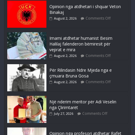
Opinion nga atdhetari i shquar Veton
Binakaj
Comments Off
August 2, 2026
Imami atdhetar humanist Besim
Halilaj falenderon bëmiresit për
veprat e mira
Comments Off
August 2, 2026
Për Rilindasin Ndre Mjeda nga e
çmuara Bruna Gosa
Comments Off
August 2, 2026
Një nderim meritor për Adi Veselin
nga Çlirimtarët
Comments Off
July 27, 2026
Opinion nga profesori atdhetar Rafet