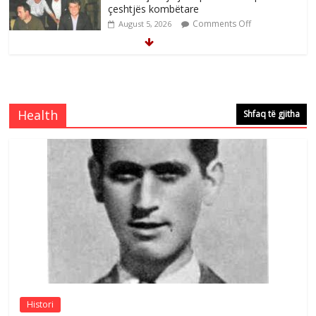
çeshtjës kombëtare
Comments Off
August 5, 2026
Çlirimtari Mentor Mushkolaj nderohet
me mirenjohje nga Xhevdet Qeriqi Dega
e invalidëve në Fushë Kosovë
Health
Shfaq të gjitha
Comments Off
August 4, 2026
Çlirimtari Agron Gërvalla me takime pune
në atdhe të shoqerisë Levizja
Comments Off
August 3, 2026
Postim me vlera nga artistja e mirëfilltë
Mimoza Gjoni
Comments Off
August 6, 2026
Histori