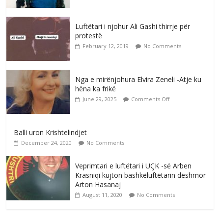
Luftëtari i njohur Ali Gashi thirrje për
protestë
February 12, 2019
No Comments
Nga e mirënjohura Elvira Zeneli -Atje ku
hëna ka frikë
June 29, 2025
Comments Off
Balli uron Krishtelindjet
December 24, 2020
No Comments
Veprimtari e luftëtari i UÇK -së Arben
Krasniqi kujton bashkëluftëtarin dëshmor
Arton Hasanaj
August 11, 2020
No Comments