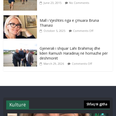
June 23, 2015
No Comments
Mall i Vjeshtës nga e çmuara Bruna
Thanasi
October 5, 2025
Comments Off
Gjenerali i shquar Lahi Brahimaj dhe
lideri Ramush Haradinaj në homazhe për
dëshmorët
March 29, 2026
Comments Off
Kulturë
Shfaq të gjitha