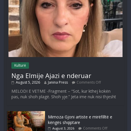
Kulturë
Nga Elmije Ajazi e nderuar
August 5, 2026
Janina Press
Comments Off
MELODI E VETME -Fragment – “Sot, kur kthej kokën
pas, nuk shoh plagë. Shoh yje.” Jeta ime nuk nisi thjesht
Mimoza Gjoni artiste e mirëfilltë e
këngës shqiptare
Comments Off
August 3, 2026