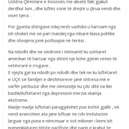
Ushtria Çlirimtare e Kosovës me aleatë falë gjakut
derdhur lum , dhe luftës sonë të drejtë u çlirua vendi dhe
viset tjera .
Por gjuetia shtrigave ndaj nesh vazhdoi u harruam nga
ish shoket me se pari mandej nga mbarë klasa politike
dhe shoqëria jonë pothuajse në terësi .
Na ndodhi dhe ne sindromi i Vietnamit ku ushtaret
amerikan të harruar nga shteti nje kohe gjenin veten të
vetëvrarë e rrugave .
E njejta gjë ka ndodh po ndodh dhe tek ne ku luftëtaret
e UÇK së familjet e dëshmoreve janë shtresa më e
varfër përbuzur dhe me sëmundje ku çdo ditë na ikin
bashkëluftëtaret nga depresioni merzia skamja
ekstreme .
Madje madje luftetari paragjykohet pse është gjallë , në
vend avancohen ata jane luftuar ne cdo instutucion
larguar nga puna e nëncmuar e sot milioner i kemi ish
nomenklaturen titiste pacifiste dhe parin e krahut te