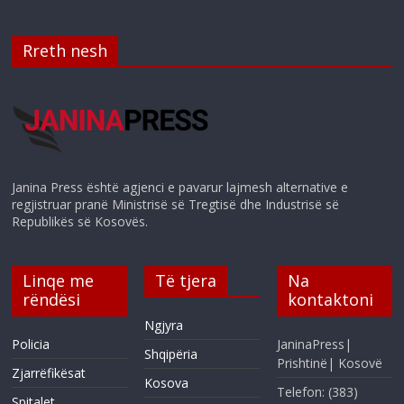
Rreth nesh
Janina Press është agjenci e pavarur lajmesh alternative e
regjistruar pranë Ministrisë së Tregtisë dhe Industrisë së
Republikës së Kosovës.
Linqe me
Të tjera
Na
rëndësi
kontaktoni
Ngjyra
Policia
JaninaPress|
Shqipëria
Prishtinë| Kosovë
Zjarrëfikësat
Kosova
Telefon: (383)
Spitalet