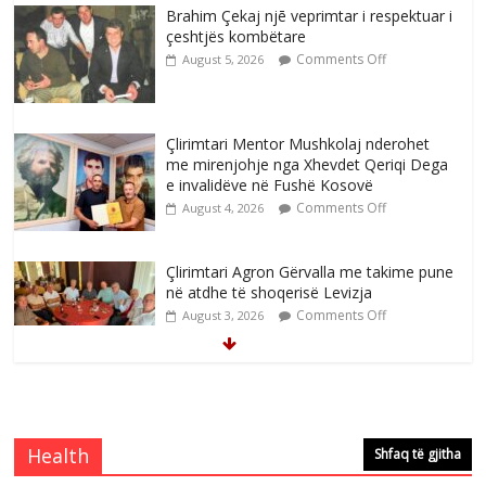
Brahim Çekaj njē veprimtar i respektuar i
çeshtjës kombëtare
Comments Off
August 5, 2026
Çlirimtari Mentor Mushkolaj nderohet
me mirenjohje nga Xhevdet Qeriqi Dega
e invalidëve në Fushë Kosovë
Comments Off
August 4, 2026
Çlirimtari Agron Gërvalla me takime pune
në atdhe të shoqerisë Levizja
Comments Off
August 3, 2026
Mimoza Gjoni artiste e mirëfilltë e
këngës shqiptare
Comments Off
August 3, 2026
Health
Shfaq të gjitha