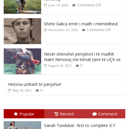
Comments Off
June 14, 2024
Shote Galica emër i madh i mëmëdheut
Comments Off
November 21, 2022
Nesër shënohet përvjetori i të madhit
Naim Nimonaj me trimat tjerë të UÇK-së
0
August 10, 2021
Historia ushtarit të panjohur!
0
May 18, 2021
Popular
Recent
Comment
Sairah Tundukar- first to complete ICY