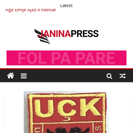
Latest:
Nga Elmije Ajazi e nderuar
Brahim Çekaj njē veprimtar i respektuar i çeshtjës kombëtare
Çlirimtari Mentor Mushkolaj nderohet me mirenjohje nga
Xhevdet Qeriqi Dega e invalidëve në Fushë Kosovë
Çlirimtari Agron Gërvalla me takime pune në atdhe të shoqerisë
Levizja
Mimoza Gjoni artiste e mirëfilltë e këngës shqiptare