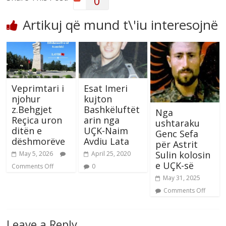
0
Artikuj që mund t\'iu interesojnë
Veprimtari i
Esat Imeri
njohur
kujton
z.Behgjet
Bashkëluftët
Nga
Reçica uron
arin nga
ushtaraku
ditën e
UÇK-Naim
Genc Sefa
dëshmorëve
Avdiu Lata
për Astrit
Sulin kolosin
May 5, 2026
April 25, 2020
e UÇK-së
Comments Off
0
May 31, 2025
Comments Off
Leave a Reply