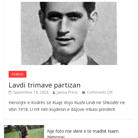
S’mbaj inat me asnjëri -Ganimete Jakupi
poete e respektuar
Comments Off
August 3, 2026
Nga Elmije Ajazi e nderuar
Comments Off
August 5, 2026
Histori
Lavdi trimave partizan
September 18, 2024
Janina Press
Comments Off
Heronjtë e Kodrës së Kuqe Vojo Kushi.Lindi në Shkodër në
vitin 1918. U rrit nën kujdesin e dajove mbasi prindërit
Një foto me vlerë e të madhit Naim
Nimonaj