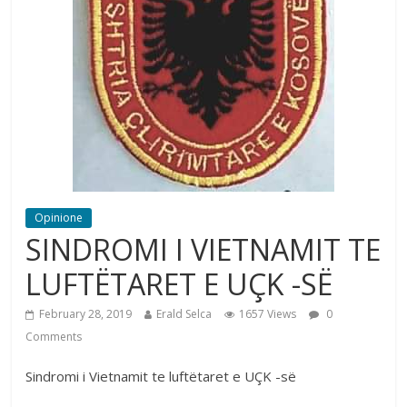
Opinione
SINDROMI I VIETNAMIT TE
LUFTËTARET E UÇK -SË
February 28, 2019
Erald Selca
1657 Views
0
Comments
Sindromi i Vietnamit te luftëtaret e UÇK -së