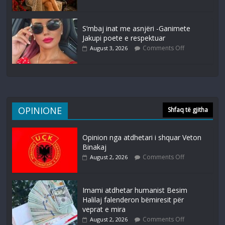
S’mbaj inat me asnjëri -Ganimete
Jakupi poete e respektuar
Comments Off
August 3, 2026
OPINIONE
Shfaq të gjitha
Opinion nga atdhetari i shquar Veton
Binakaj
Comments Off
August 2, 2026
Imami atdhetar humanist Besim
Halilaj falenderon bëmiresit për
veprat e mira
Comments Off
August 2, 2026