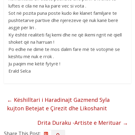
luftes e cila ne na ka pare vec si vota .
Sot në pozita puna poste kudo ike klanet familjare te
pushtetarve partive dhe njerezeve që nuk kanë berë
asgjë për liri .
Ky është realiteti faj kemi dhe ne që ikemi ngrit në qiell
shoket që na harruan !
Po edhe ne dimë te mos dalim fare më të votojmë se
kështu më nuk e rrok .
Ju paqim me këtë fytyrë !
Erald Selca
←
Këshilltari i Haradinajt Gazmend Syla
kujton Betejat e Çirezit dhe Likoshanit
Drita Duraku -Artiste e Merituar
→
Share This Post: