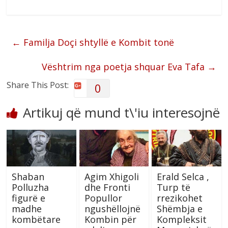
←
Familja Doçi shtyllë e Kombit tonë
Vështrim nga poetja shquar Eva Tafa
→
Share This Post:
0
Artikuj që mund t\'iu interesojnë
Shaban
Agim Xhigoli
Erald Selca ,
Polluzha
dhe Fronti
Turp të
figurë e
Popullor
rrezikohet
madhe
ngushëllojnë
Shëmbja e
kombëtare
Kombin për
Kompleksit