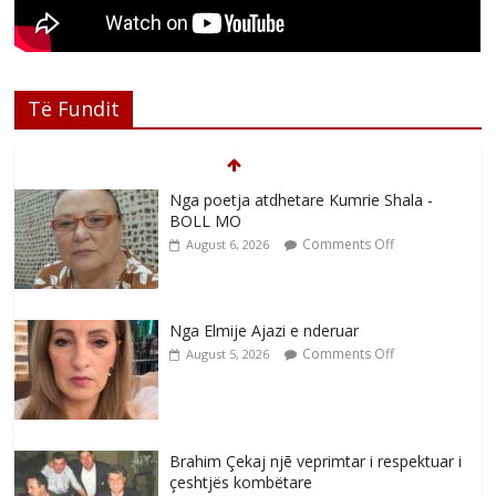
Të Fundit
Nga poetja atdhetare Kumrie Shala -
BOLL MO
Comments Off
August 6, 2026
Nga Elmije Ajazi e nderuar
Comments Off
August 5, 2026
Brahim Çekaj njē veprimtar i respektuar i
çeshtjës kombëtare