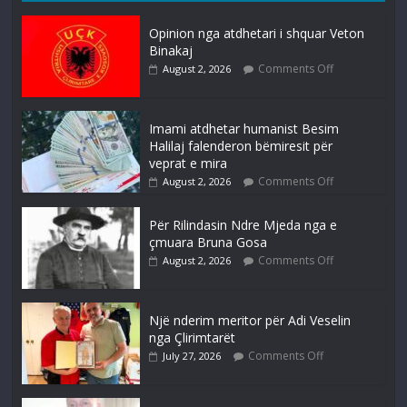
Opinion nga atdhetari i shquar Veton
Binakaj
Comments Off
August 2, 2026
Imami atdhetar humanist Besim
Halilaj falenderon bëmiresit për
veprat e mira
Comments Off
August 2, 2026
Për Rilindasin Ndre Mjeda nga e
çmuara Bruna Gosa
Comments Off
August 2, 2026
Një nderim meritor për Adi Veselin
nga Çlirimtarët
Comments Off
July 27, 2026