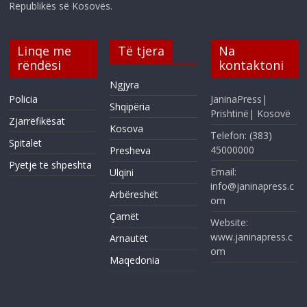
Republikës së Kosovës.
Linqe me
Të tjera
Na
rëndësi
kontaktoni
Ngjyra
Policia
JaninaPress|
Shqipëria
Prishtinë| Kosovë
Zjarrëfikësat
Kosova
Telefon: (383)
Spitalet
45000000
Presheva
Pyetje të shpeshta
Email:
Ulqini
info@janinapress.c
Arbëreshët
om
Çamët
Website:
www.janinapress.c
Arnautët
om
Maqedonia