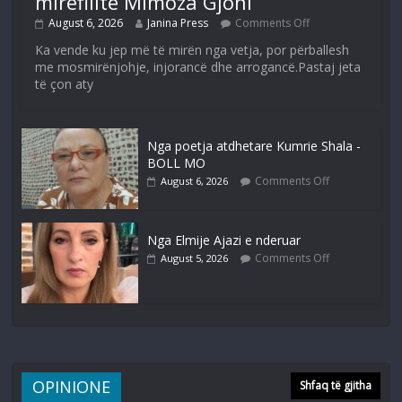
mirëfilltë Mimoza Gjoni
August 6, 2026
Janina Press
Comments Off
Ka vende ku jep më të mirën nga vetja, por përballesh
me mosmirënjohje, injorancë dhe arrogancë.Pastaj jeta
të çon aty
Nga poetja atdhetare Kumrie Shala -
BOLL MO
Comments Off
August 6, 2026
Nga Elmije Ajazi e nderuar
Comments Off
August 5, 2026
OPINIONE
Shfaq të gjitha