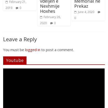
vdeljen e
Memorial në
February 21,
Nexhmije
Prekaz
2019
0
Hoxhes
June 4, 2020
February 26,
0
2020
0
Leave a Reply
You must be
logged in
to post a comment.
Youtube