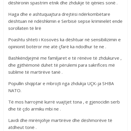
dëshironin spastrim etnik dhe zhdukje të qënies sonë .
Haga dhe e ashtuquajtura drejtësi ndërkombëtare
dështuan në ndëshkimin e Serbisë sepse kriminelët ende
sorollaten të lirë
Poashtu shteti i Kosovës ka dështuar në sensibilizimin e
opinionit botëror me atë çfarë ka ndodhur te ne .
Bashkëndjejmë me familjaret e të rënëve të zhdukurve ,
dhe gjithëmonë duhet të përulemi para sakrifices më
sublime të martirëve tanë .
Popullin shqiptar e mbrojti nga zhdukja UÇK-ja SHBA
NATO.
Të mos harrojmë kurrë vuajtjet tona , e gjenocidin serb
dhe të çdo armiku mbi ne .
Lavdi dhe mirënjohje martirëve dhe dëshmorëve të
atdheut tonë .