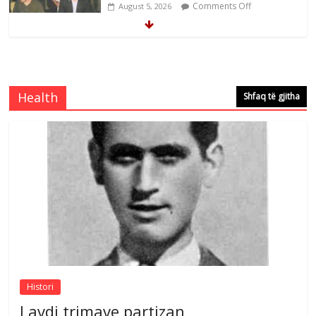
Comments Off
August 5, 2026
Çlirimtari Mentor Mushkolaj nderohet
me mirenjohje nga Xhevdet Qeriqi Dega
e invalidëve në Fushë Kosovë
Health
Shfaq të gjitha
Comments Off
August 4, 2026
Çlirimtari Agron Gërvalla me takime pune
në atdhe të shoqerisë Levizja
Comments Off
August 3, 2026
Postim me vlera nga artistja e mirëfilltë
Mimoza Gjoni
Comments Off
August 6, 2026
Histori
Lavdi trimave partizan