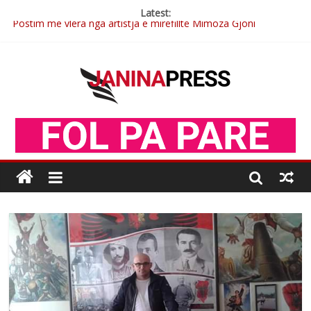
Latest:
Postim me vlera nga artistja e mirëfilltë Mimoza Gjoni
Nga poetja atdhetare Kumrie Shala -BOLL MO
Nga Elmije Ajazi e nderuar
Brahim Çekaj njē veprimtar i respektuar i çeshtjës kombëtare
Çlirimtari Mentor Mushkolaj nderohet me mirenjohje nga
Xhevdet Qeriqi Dega e invalidëve në Fushë Kosovë