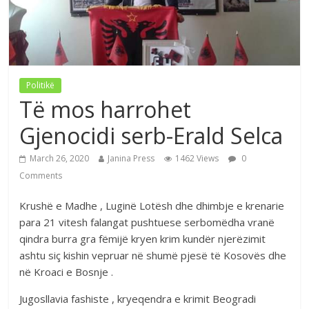
Politikë
Të mos harrohet
Gjenocidi serb-Erald Selca
March 26, 2020
Janina Press
1462 Views
0
Comments
Krushë e Madhe , Luginë Lotësh dhe dhimbje e krenarie
para 21 vitesh falangat pushtuese serbomëdha vranë
qindra burra gra fëmijë kryen krim kundër njerëzimit
ashtu siç kishin vepruar në shumë pjesë të Kosovës dhe
në Kroaci e Bosnje .
Jugosllavia fashiste , kryeqendra e krimit Beogradi