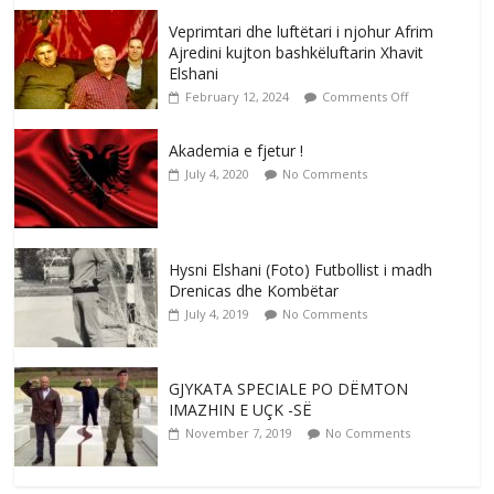
Veprimtari dhe luftëtari i njohur Afrim
Ajredini kujton bashkëluftarin Xhavit
Elshani
February 12, 2024
Comments Off
Akademia e fjetur !
July 4, 2020
No Comments
Hysni Elshani (Foto) Futbollist i madh
Drenicas dhe Kombëtar
July 4, 2019
No Comments
GJYKATA SPECIALE PO DËMTON
IMAZHIN E UÇK -SË
November 7, 2019
No Comments