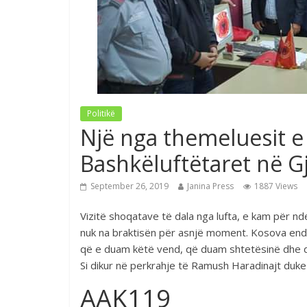
Politikë
Një nga themeluesit e 
Bashkëluftëtaret në G
September 26, 2019
Janina Press
1887 Views
Vizitë shoqatave të dala nga lufta, e kam për nd
nuk na braktisën për asnjë moment. Kosova ende
që e duam këtë vend, që duam shtetësinë dhe di
Si dikur në perkrahje të Ramush Haradinajt duke
AAK119