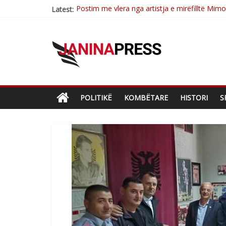
Postim me vlera nga artistja e mirëfilltë Mim
Latest:
Nga poetja atdhetare Kumrie Shala -BOLL M
Nga Elmije Ajazi e nderuar
Brahim Çekaj njē veprimtar i respektuar i çe
Çlirimtari Mentor Mushkolaj nderohet me mir
POLITIKË
KOMBËTARE
HISTORI
S