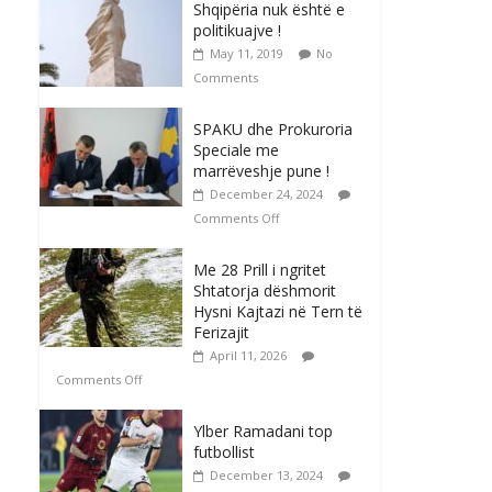
Shqipëria nuk është e
politikuajve !
May 11, 2019
No
Comments
SPAKU dhe Prokuroria
Speciale me
marrëveshje pune !
December 24, 2024
Comments Off
Me 28 Prill i ngritet
Shtatorja dëshmorit
Hysni Kajtazi në Tern të
Ferizajit
April 11, 2026
Comments Off
Ylber Ramadani top
futbollist
December 13, 2024