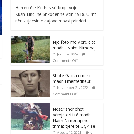
Heronjtë e Kodrës së Kuqe Vojo
Kushi.Lindi në Shkodër në vitin 1918. U rrit
nën kujdesin e dajove mbasi prindërit
Një foto me vlerë e të
madhit Naim Nimonaj
June 14, 2024
Comments Off
Shote Galica emër i
madh i mëmëdheut
November 21, 2022
Comments Off
Nesër shënohet
përvjetori i të madhit
Naim Nimonaj me
trimat tjerë të UÇK-së
0
August 10, 2021