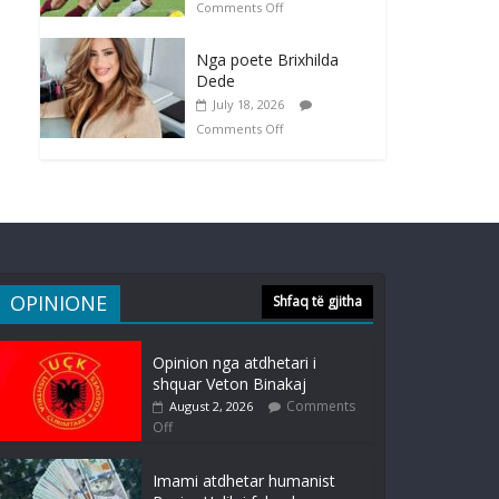
Comments Off
Nga poete Brixhilda
Dede
July 18, 2026
Comments Off
OPINIONE
Shfaq të gjitha
Opinion nga atdhetari i
shquar Veton Binakaj
Comments
August 2, 2026
Off
Imami atdhetar humanist