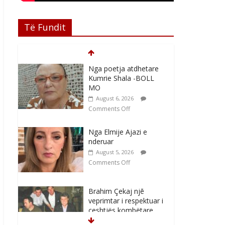
Të Fundit
Nga poetja atdhetare
Kumrie Shala -BOLL
MO
August 6, 2026
Comments Off
Nga Elmije Ajazi e
nderuar
August 5, 2026
Comments Off
Brahim Çekaj njē
veprimtar i respektuar i
çeshtjës kombëtare
August 5, 2026