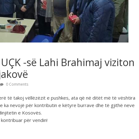
UÇK -së Lahi Brahimaj viziton
jakovë
0 Comments
erë të takoj vëllëzëzit e pushkes, ata që në ditët më të vështira
 ka nevojë për kontributin e këtyre burrave dhe të gjithë neve
njitetin e Kosovës.
 kontribuar për vendin!